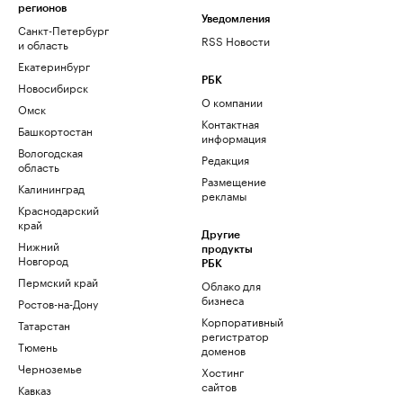
регионов
Уведомления
Санкт-Петербург
RSS Новости
и область
Екатеринбург
РБК
Новосибирск
О компании
Омск
Контактная
Башкортостан
информация
Вологодская
Редакция
область
Размещение
Калининград
рекламы
Краснодарский
край
Другие
Нижний
продукты
Новгород
РБК
Пермский край
Облако для
бизнеса
Ростов-на-Дону
Корпоративный
Татарстан
регистратор
Тюмень
доменов
Черноземье
Хостинг
сайтов
Кавказ