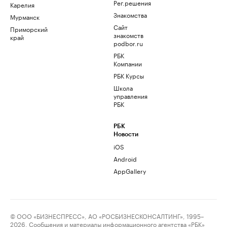
Рег.решения
Карелия
Знакомства
Мурманск
Сайт
Приморский
знакомств
край
podbor.ru
РБК
Компании
РБК Курсы
Школа
управления
РБК
РБК
Новости
iOS
Android
AppGallery
© ООО «БИЗНЕСПРЕСС», АО «РОСБИЗНЕСКОНСАЛТИНГ», 1995–
2026. Сообщения и материалы информационного агентства «РБК»