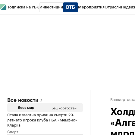
Подписка на РБК
Инвестиции
Мероприятия
Отрасли
Недви
РБК Курсы
РБК Life
Тренды
Визионеры
Национальные проекты
Горо
Спецпроекты СПб
Конференции СПб
Спецпроекты
Проверка конт
Башкортост
Все новости
Башкортостан
Весь мир
Холд
Стала известна причина смерти 29-
летнего игрока клуба НБА «Мемфис»
«Алг
Кларка
Спорт
млрд