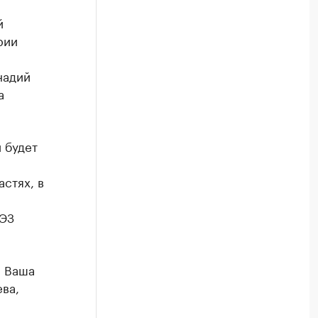
й
рии
надий
а
 будет
стях, в
ОЭЗ
. Ваша
ва,