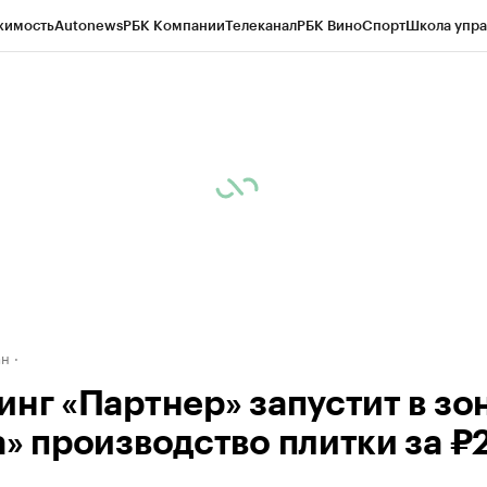
жимость
Autonews
РБК Компании
Телеканал
РБК Вино
Спорт
Школа упра
д
Стиль
Крипто
РБК Бизнес-среда
Дискуссионный клуб
Исследования
К
рагентов
Политика
Экономика
Бизнес
Технологии и медиа
Финансы
Рын
ан
инг «Партнер» запустит в зо
а» производство плитки за ₽