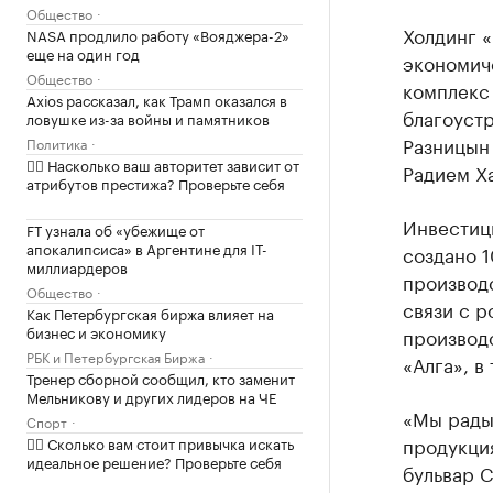
Общество
Холдинг 
NASA продлило работу «Вояджера-2»
еще на один год
экономич
Общество
комплекс 
Axios рассказал, как Трамп оказался в
благоуст
ловушке из-за войны и памятников
Разницын 
Политика
✍🏻 Насколько ваш авторитет зависит от
Радием Х
атрибутов престижа? Проверьте себя
Инвестици
FT узнала об «убежище от
апокалипсиса» в Аргентине для IT-
создано 1
миллиардеров
производ
Общество
связи с 
Как Петербургская биржа влияет на
бизнес и экономику
производ
РБК и Петербургская Биржа
«Алга», в
Тренер сборной сообщил, кто заменит
Мельникову и других лидеров на ЧЕ
«Мы рады
Спорт
продукци
✍🏻 Сколько вам стоит привычка искать
идеальное решение? Проверьте себя
бульвар С