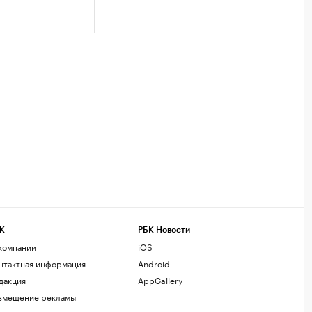
К
РБК Новости
компании
iOS
нтактная информация
Android
дакция
AppGallery
змещение рекламы