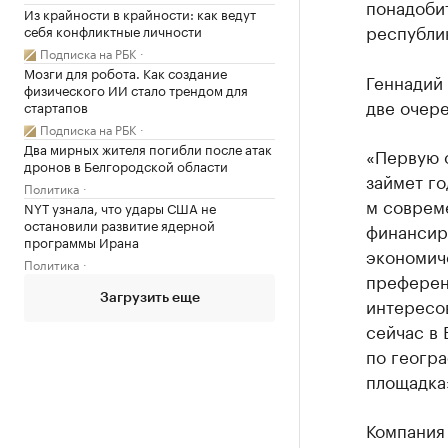
понадобит
Из крайности в крайности: как ведут
республи
себя конфликтные личности
Подписка на РБК
Мозги для робота. Как создание
Геннадий 
физического ИИ стало трендом для
две очере
стартапов
Подписка на РБК
Два мирных жителя погибли после атак
«Первую о
дронов в Белгородской области
займет го
Политика
м совреме
NYT узнала, что удары США не
остановили развитие ядерной
финансир
программы Ирана
экономиче
Политика
преферен
Загрузить еще
интересов
сейчас в
по геогра
площадка»
Компания