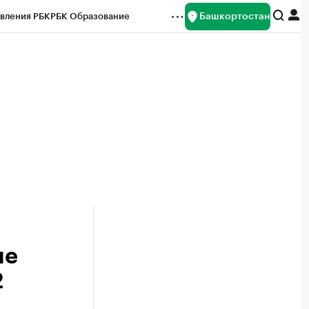
Башкортостан
вления РБК
РБК Образование
редитные рейтинги
Франшизы
Газета
ок наличной валюты
не
2