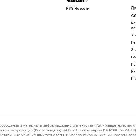
Уведомления
RSS Новости
Др
Об
Ко
до
Хо
Ре
Зн
Са
РБ
РБ
Шк
ения и материалы информационного агентства «РБК» (свидетельство о 
овых коммуникаций (Роскомнадзор) 09.12.2015 за номером ИА №ФС77-63848) 
 связи, информационных технологий и массовых коммуникаций (Роскомнадз