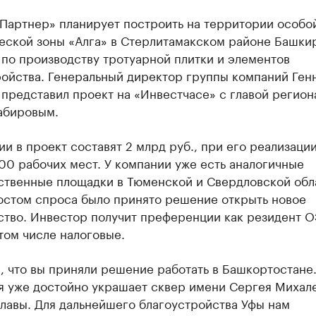
«Партнер» планирует построить на территории особо
еской зоны «Алга» в Стерлитамакском районе Башки
по производству тротуарной плитки и элементов
ройства. Генеральный директор группы компаний Ген
представил проект на «Инвестчасе» с главой регион
абировым.
и в проект составят 2 млрд руб., при его реализации
00 рабочих мест. У компании уже есть аналогичные
ственные площадки в Тюменской и Свердловской обла
ростом спроса было принято решение открыть новое
ство. Инвестор получит преференции как резидент 
 том числе налоговые.
, что вы приняли решение работать в Башкортостане
я уже достойно украшает сквер имени Сергея Михале
лавы. Для дальнейшего благоустройства Уфы нам