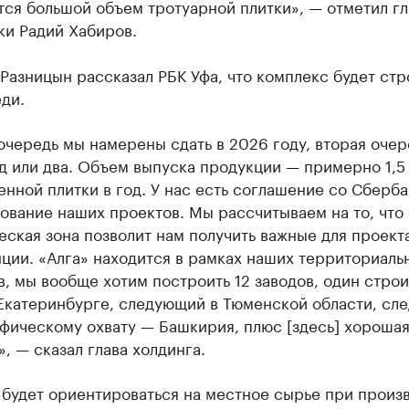
ся большой объем тротуарной плитки», — отметил гл
ки Радий Хабиров.
Разницын рассказал РБК Уфа, что комплекс будет стр
ди.
чередь мы намерены сдать в 2026 году, вторая очер
д или два. Объем выпуска продукции — примерно 1,5 
нной плитки в год. У нас есть соглашение со Сберб
ование наших проектов. Мы рассчитываем на то, что
ская зона позволит нам получить важные для проект
ции. «Алга» находится в рамках наших территориаль
, мы вообще хотим построить 12 заводов, один стро
 Екатеринбурге, следующий в Тюменской области, сл
фическому охвату — Башкирия, плюс [здесь] хороша
, — сказал глава холдинга.
 будет ориентироваться на местное сырье при произ