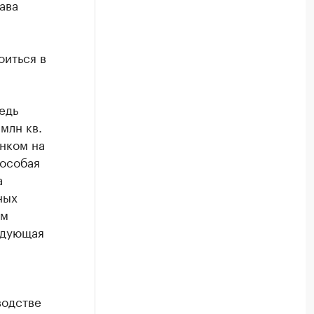
ава
оиться в
едь
млн кв.
анком на
 особая
а
ных
им
едующая
я
водстве