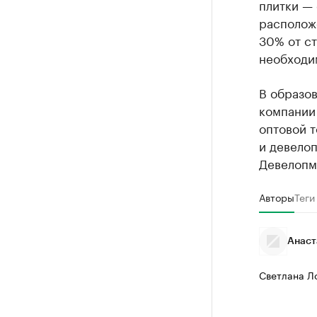
плитки — 
располож
30% от с
необходим
В образов
компании 
оптовой 
и девелоп
Девелопме
Авторы
Теги
Анаст
Светлана Л