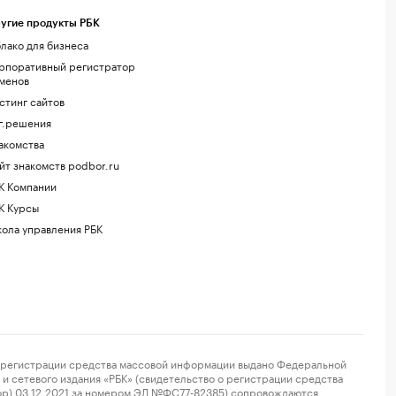
угие продукты РБК
лако для бизнеса
рпоративный регистратор
менов
стинг сайтов
г.решения
акомства
йт знакомств podbor.ru
К Компании
К Курсы
ола управления РБК
регистрации средства массовой информации выдано Федеральной
и сетевого издания «РБК» (свидетельство о регистрации средства
ор) 03.12.2021 за номером ЭЛ №ФС77-82385) сопровождаются