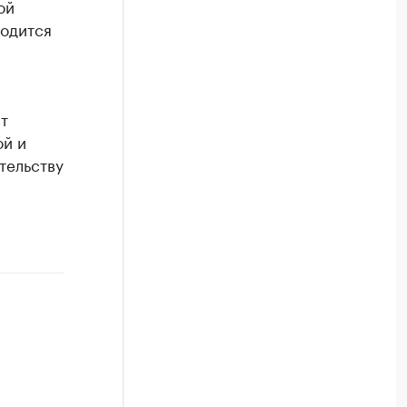
ой
одится
т
ой и
тельству