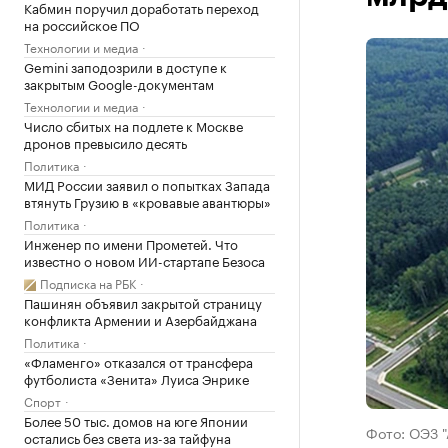
Кабмин поручил доработать переход
на российское ПО
Технологии и медиа
Gemini заподозрили в доступе к
закрытым Google-документам
Технологии и медиа
Число сбитых на подлете к Москве
дронов превысило десять
Политика
МИД России заявил о попытках Запада
втянуть Грузию в «кровавые авантюры»
Политика
Инженер по имени Прометей. Что
известно о новом ИИ-стартапе Безоса
Подписка на РБК
Пашинян объявил закрытой страницу
конфликта Армении и Азербайджана
Политика
«Фламенго» отказался от трансфера
футболиста «Зенита» Луиса Энрике
Спорт
Более 50 тыс. домов на юге Японии
Фото: ОЭЗ "
остались без света из-за тайфуна