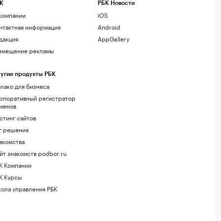
К
РБК Новости
компании
iOS
нтактная информация
Android
дакция
AppGallery
змещение рекламы
угие продукты РБК
лако для бизнеса
рпоративный регистратор
менов
стинг сайтов
г.решения
акомства
йт знакомств podbor.ru
К Компании
К Курсы
ола управления РБК