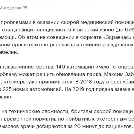
 Минздрава РБ
 проблемами в оказании скорой медицинской помощи
 стал дефицит специалистов и высокий износ (до 67
омощи. Об этом на совещании в формате «Здравчас» 
ьном правительстве рассказал и.о.министра здравоо
абелин.
м главы министерства, 140 автомашин имеют стопро
роблему может решить обновление парка. Максим За
, что меры уже принимаются. В 2018 году в республи
 225 новых автомобилей. На 2019 год подана заявка 
ашин.
 на технические сложности, бригады скорой помощи
т временной норматив по прибытию к экстренным бо
вызовов врачи добираются за 20 минут до пациентов.