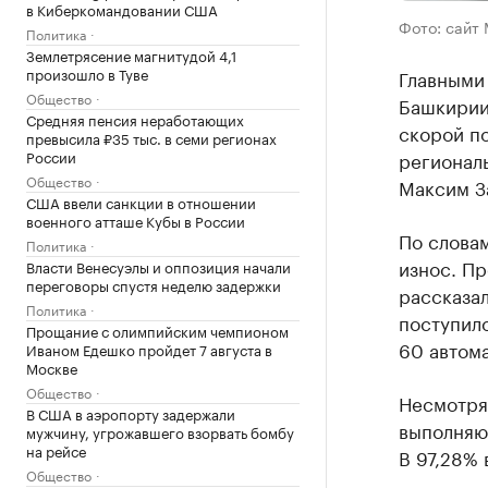
в Киберкомандовании США
Фото: сайт
Политика
Землетрясение магнитудой 4,1
произошло в Туве
Главными
Общество
Башкирии
Средняя пенсия неработающих
скорой п
превысила ₽35 тыс. в семи регионах
России
регионал
Общество
Максим З
США ввели санкции в отношении
военного атташе Кубы в России
По слова
Политика
износ. П
Власти Венесуэлы и оппозиция начали
переговоры спустя неделю задержки
рассказал
Политика
поступило
Прощание с олимпийским чемпионом
60 автом
Иваном Едешко пройдет 7 августа в
Москве
Общество
Несмотря
В США в аэропорту задержали
выполняю
мужчину, угрожавшего взорвать бомбу
на рейсе
В 97,28% 
Общество