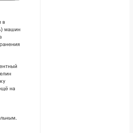
 в
%) машин
в
хранения
центный
белин
ку
ещё на
льным.