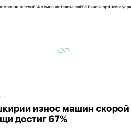
жимость
Autonews
РБК Компании
Телеканал
РБК Вино
Спорт
Школа упра
д
Стиль
Крипто
РБК Бизнес-среда
Дискуссионный клуб
Исследования
К
рагентов
Политика
Экономика
Бизнес
Технологии и медиа
Финансы
Рын
ан
шкирии износ машин скорой
щи достиг 67%