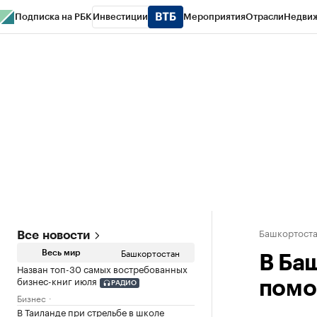
Подписка на РБК
Инвестиции
Мероприятия
Отрасли
Недви
РБК Курсы
РБК Life
Тренды
Визионеры
Национальные проекты
Горо
Спецпроекты СПб
Конференции СПб
Спецпроекты
Проверка конт
Башкортост
Все новости
Башкортостан
Весь мир
В Ба
Назван топ-30 самых востребованных
бизнес-книг июля
помо
РАДИО
Бизнес
В Таиланде при стрельбе в школе