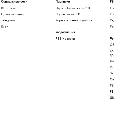
Социальные сети
Подписки
РБ
ВКонтакте
Скрыть баннеры на РБК
О 
Одноклассники
Подписка на РБК
Ко
Telegram
Корпоративная подписка
Ре
Дзен
Ра
Уведомления
RSS Новости
Др
Об
Ко
до
Хо
Ре
Зн
Са
РБ
РБ
Шк