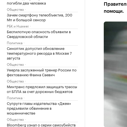
погибли два человека
Правител
Общество
помощи.
Зачем смартфону телеобъектив, 200
Мп и большой сенсор
РБК и Huawei
Беспилотную опасность объявили в
Свердловской области
Политика
Синоптик допустил обновление
температурного рекорда в Москве 7
августа
Общество
Умерла заслуженный тренер России по
фехтованию Фаина Саевич
Общество
Минтранс предложил защищать трассы
от БПЛА за счет дорожных бюджетов
Политика
Супруге главы издательства «Джем»
предъявили обвинение в
мошенничестве
Общество
Bloomberg узнал о серии самоубийств