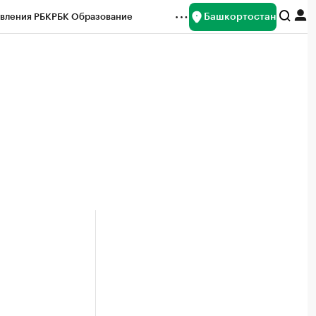
Башкортостан
вления РБК
РБК Образование
редитные рейтинги
Франшизы
Газета
ок наличной валюты