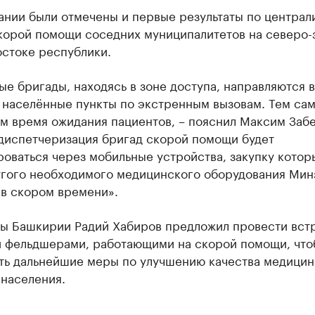
ании были отмечены и первые результаты по централ
корой помощи соседних муниципалитетов на северо-
остоке республики.
е бригады, находясь в зоне доступа, направляются в
 населённые пункты по экстренным вызовам. Тем са
м время ожидания пациентов, – пояснил Максим Забе
диспетчеризация бригад скорой помощи будет
оваться через мобильные устройства, закупку которы
угого необходимого медицинского оборудования Мин
 в скором времени».
вы Башкирии Радий Хабиров предложил провести встр
и фельдшерами, работающими на скорой помощи, что
ть дальнейшие меры по улучшению качества медицин
 населения.