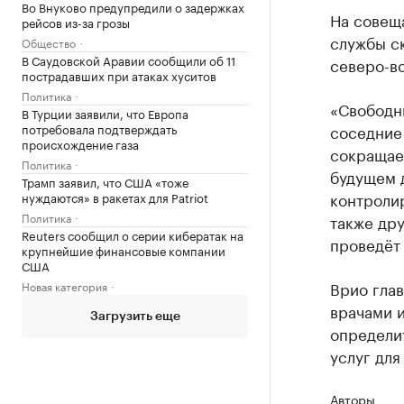
Во Внуково предупредили о задержках
На совещ
рейсов из-за грозы
службы с
Общество
В Саудовской Аравии сообщили об 11
северо-в
пострадавших при атаках хуситов
Политика
«Свободны
В Турции заявили, что Европа
потребовала подтверждать
соседние
происхождение газа
сокращае
Политика
будущем 
Трамп заявил, что США «тоже
контролир
нуждаются» в ракетах для Patriot
Политика
также др
Reuters сообщил о серии кибератак на
проведёт
крупнейшие финансовые компании
США
Врио гла
Новая категория
врачами 
Загрузить еще
определи
услуг для
Авторы