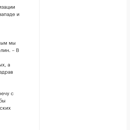
изации
западе и
мым мы
лин. – В
х, а
здрав
ечу с
бы
ских