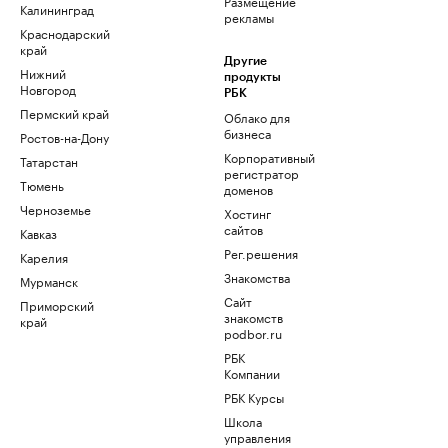
Размещение
Калининград
рекламы
Краснодарский
край
Другие
Нижний
продукты
Новгород
РБК
Пермский край
Облако для
бизнеса
Ростов-на-Дону
Корпоративный
Татарстан
регистратор
Тюмень
доменов
Черноземье
Хостинг
сайтов
Кавказ
Рег.решения
Карелия
Знакомства
Мурманск
Сайт
Приморский
знакомств
край
podbor.ru
РБК
Компании
РБК Курсы
Школа
управления