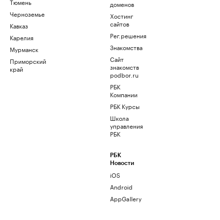
Тюмень
доменов
Черноземье
Хостинг
сайтов
Кавказ
Рег.решения
Карелия
Знакомства
Мурманск
Сайт
Приморский
знакомств
край
podbor.ru
РБК
Компании
РБК Курсы
Школа
управления
РБК
РБК
Новости
iOS
Android
AppGallery