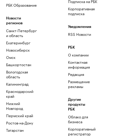
Подписка на РБК
РБК Образование
Корпоративная
подписка
Новости
регионов
Уведомления
Санкт-Петербург
RSS Новости
и область
Екатеринбург
РБК
Новосибирск
О компании
Омск
Контактная
Башкортостан
информация
Вологодская
Редакция
область
Размещение
Калининград
рекламы
Краснодарский
край
Другие
Нижний
продукты
Новгород
РБК
Пермский край
Облако для
бизнеса
Ростов-на-Дону
Корпоративный
Татарстан
регистратор