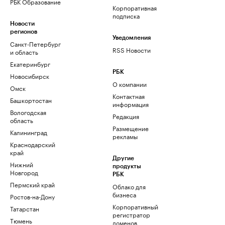
РБК Образование
Корпоративная
подписка
Новости
регионов
Уведомления
Санкт-Петербург
RSS Новости
и область
Екатеринбург
РБК
Новосибирск
О компании
Омск
Контактная
Башкортостан
информация
Вологодская
Редакция
область
Размещение
Калининград
рекламы
Краснодарский
край
Другие
Нижний
продукты
Новгород
РБК
Пермский край
Облако для
бизнеса
Ростов-на-Дону
Корпоративный
Татарстан
регистратор
Тюмень
доменов