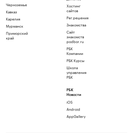
Черноземье
Хостинг
сайтов
Кавказ
Рег.решения
Карелия
Знакомства
Мурманск
Сайт
Приморский
знакомств
край
podbor.ru
РБК
Компании
РБК Курсы
Школа
управления
РБК
РБК
Новости
iOS
Android
AppGallery