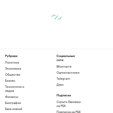
Рубрики
Социальные
сети
Политика
ВКонтакте
Экономика
Одноклассники
Общество
Telegram
Бизнес
Дзен
Технологии и
медиа
Финансы
Подписки
Скрыть баннеры
Биографии
на РБК
База знаний
Подписка на РБК