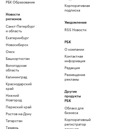
РБК Образование
Корпоративная
подписка
Новости
регионов
Уведомления
Санкт-Петербург
RSS Новости
и область
Екатеринбург
РБК
Новосибирск
О компании
Омск
Контактная
Башкортостан
информация
Вологодская
Редакция
область
Размещение
Калининград
рекламы
Краснодарский
край
Другие
Нижний
продукты
Новгород
РБК
Пермский край
Облако для
бизнеса
Ростов-на-Дону
Корпоративный
Татарстан
регистратор
Тюмень
доменов