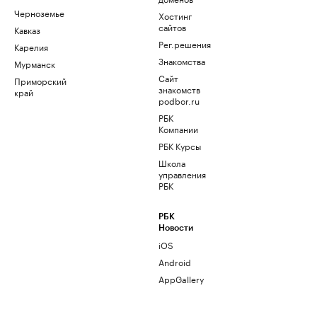
Черноземье
Хостинг
сайтов
Кавказ
Рег.решения
Карелия
Знакомства
Мурманск
Сайт
Приморский
знакомств
край
podbor.ru
РБК
Компании
РБК Курсы
Школа
управления
РБК
РБК
Новости
iOS
Android
AppGallery