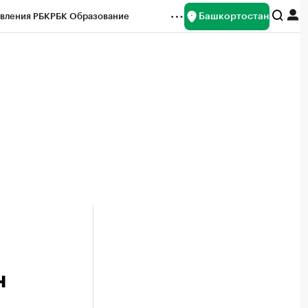
Башкортостан
вления РБК
РБК Образование
редитные рейтинги
Франшизы
Газета
ок наличной валюты
н