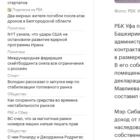
стартапов
Подписка на РБК
Фото: РБК 
Два мирных жителя погибли после атак
дронов в Белгородской области
РБК Уфа п
Политика
Башкирии.
NYT узнала, что удары США не
остановили развитие ядерной
админист
программы Ирана
контракт
Политика
в размере
Международная федерация
скейтбординга сняла все ограничения
В его соб
с россиян
помещение
Спорт
деклараци
Володин рассказал о запуске мер по
стабилизации топливного рынка
Мавлиева 
Общество
составил 
Как сохранить средства во времена
нестабильности рынков
Мэр Сибая
РБК и Сбер
доход от 
ВС счел, что за магнитные рамки
номеров машин нельзя лишать прав
наследова
Общество
собственн
С чем Роналду и Джорджина Родригес