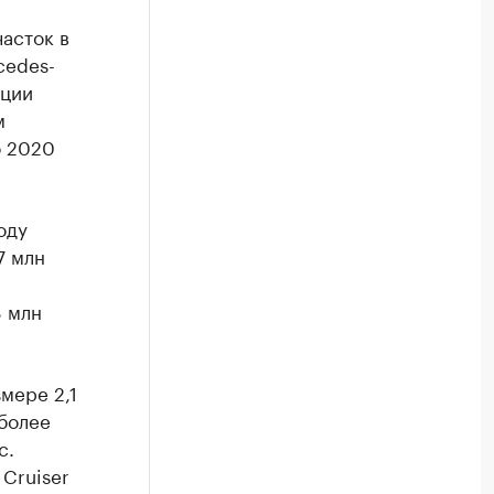
часток в
cedes-
ации
м
о 2020
оду
7 млн
8 млн
мере 2,1
 более
с.
 Cruiser