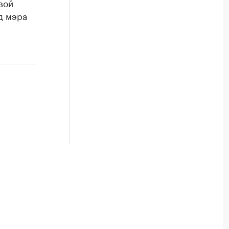
вой
д мэра