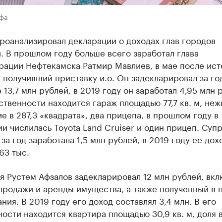
Уфа
роанализировал декларации о доходах глав городов
 В прошлом году больше всего заработал глава
рации Нефтекамска Ратмир Мавлиев, в мае после ист
а
получивший
приставку и.о. Он задекларировал за го
 13,7 млн рублей, в 2019 году он заработал 4,95 млн 
ственности находится гараж площадью 77,7 кв. м, не
 в 287,3 «квадрата», два прицепа, в прошлом году в
и числилась Toyota Land Cruiser и один прицеп. Супр
за год заработала 1,5 млн рублей, в 2019 году ее дох
63 тыс.
 Рустем Афзалов задекларировал 12 млн рублей, вкл
продажи и аренды имущества, а также полученный в 
ния. В 2019 году его доход составлял 3,4 млн. В его
ости находится квартира площадью 30,9 кв. м, доля 