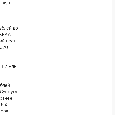
ей, в
ублей до
XRAY.
ий
пост
2020
1,2 млн
ублей
 Супруга
 ранее.
 855
яров