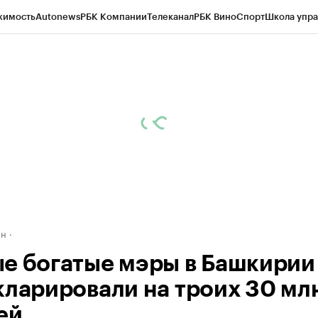
жимость
Autonews
РБК Компании
Телеканал
РБК Вино
Спорт
Школа упра
д
Стиль
Крипто
РБК Бизнес-среда
Дискуссионный клуб
Исследования
К
рагентов
Политика
Экономика
Бизнес
Технологии и медиа
Финансы
Рын
ан
е богатые мэры в Башкирии
кларировали на троих 30 мл
ей