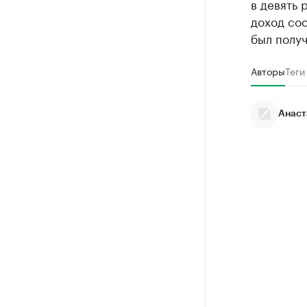
в девять 
доход сос
был получ
Авторы
Теги
Анаст