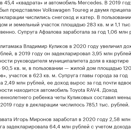
в 45,4 «квадрата» и автомобиль Merсedes. В 2019 год
был представлен Volkswagen Toureg и двумя прицепа
екларации числились снегоход и катер. В пользовани
ом и земельный участок площадью 283 кв. м и 1,1 тыс.
венно. Супруга Афзалова заработала за год 1,06 млн 
литамака Владимир Куликов в 2020 году увеличил до
ублей, в 2019 году он задекларировал 3,95 млн рублей
ости руководителя муниципалитета доля в квартире
90,5 кв. м, в пользовании — жилой дом площадью 12
в», участок в 623 кв. м. Супруга главы города за год
а 2,49 млн рублей, ее доход вырос за год почти вдвое
ости находится автомобиль Toyota RAV4. Доход
еннолетнего ребенка четы Куликовых составил мень
 2019 году в декларации числилось 785,1 тыс. рублей.
авата Игорь Миронов заработал в 2020 году 2,58 млн
га задекларировала 64,4 млн рублей с учетом дохода