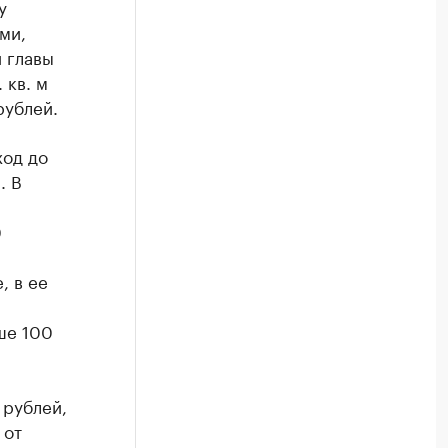
у
ми,
и главы
 кв. м
рублей.
ход до
. В
0
, в ее
ше 100
 рублей,
 от