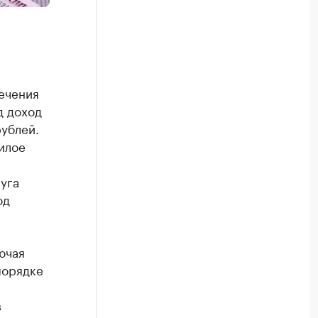
ечения
д доход
рублей.
жилое
уга
од
ючая
порядке
в