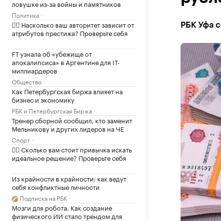
ловушке из-за войны и памятников
Политика
✍🏻 Насколько ваш авторитет зависит от
РБК Уфа с
атрибутов престижа? Проверьте себя
FT узнала об «убежище от
апокалипсиса» в Аргентине для IT-
миллиардеров
Общество
Как Петербургская биржа влияет на
бизнес и экономику
РБК и Петербургская Биржа
Тренер сборной сообщил, кто заменит
Мельникову и других лидеров на ЧЕ
Спорт
✍🏻 Сколько вам стоит привычка искать
идеальное решение? Проверьте себя
Из крайности в крайности: как ведут
себя конфликтные личности
Подписка на РБК
Мозги для робота. Как создание
физического ИИ стало трендом для