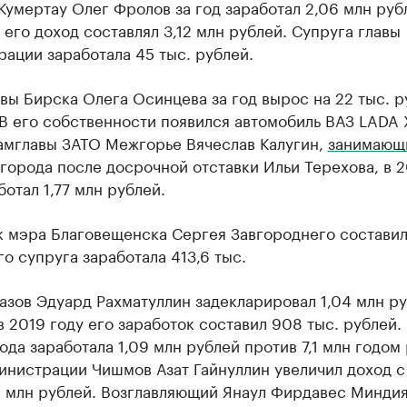
Кумертау Олег Фролов за год заработал 2,06 млн рубл
 его доход составлял 3,12 млн рублей. Супруга главы
ации заработала 45 тыс. рублей.
вы Бирска Олега Осинцева за год вырос на 22 тыс. р
 В его собственности появился автомобиль ВАЗ LADA 
амглавы ЗАТО Межгорье Вячеслав Калугин,
занимающ
 города после досрочной отставки Ильи Терехова, в 
ботал 1,77 млн рублей.
 мэра Благовещенска Сергея Завгороднего составил 
го супруга заработала 413,6 тыс.
азов Эдуард Рахматуллин задекларировал 1,04 млн р
в 2019 году его заработок составил 908 тыс. рублей.
ода заработала 1,09 млн рублей против 7,1 млн годом
инистрации Чишмов Азат Гайнуллин увеличил доход с
,1 млн рублей. Возглавляющий Янаул Фирдавес Минди