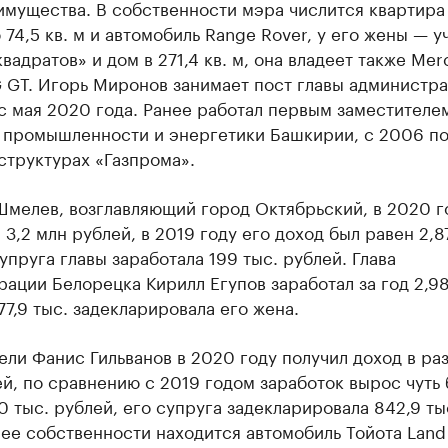
имущества. В собственности мэра числится квартира
74,5 кв. м и автомобиль Range Rover, у его жены — у
«квадратов» и дом в 271,4 кв. м, она владеет также Mer
 GT. Игорь Миронов занимает пост главы администр
с мая 2020 года. Ранее работал первым заместителе
 промышленности и энергетики Башкирии, с 2006 п
структурах «Газпрома».
Шмелев, возглавляющий город Октябрьский, в 2020 г
 3,2 млн рублей, в 2019 году его доход был равен 2,8
упруга главы заработала 199 тыс. рублей. Глава
ации Белорецка Кирилл Егупов заработал за год 2,9
77,9 тыс. задекларировала его жена.
ли Фанис Гильванов в 2020 году получил доход в раз
й, по сравнению с 2019 годом заработок вырос чуть
0 тыс. рублей, его супруга задекларировала 842,9 ты
 ее собственности находится автомобиль Тойота Land