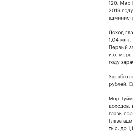
120. Мэр 
2019 году
администр
Доход гла
1,04 млн.
Первый з
и.о. мэра
году зара
Заработок
рублей. Е
Мэр Туйм
доходов, 
главы гор
Глава адм
тыс. до 1