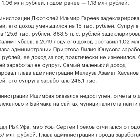
 1,06 млн рублей, годом ранее — 1,13 млн рублей.
министрации Дюртюлей Ильмир Гареев задекларирова
ей, его доход уменьшился на 15 тыс. рублей. Супруга
а 125,6 тыс. рублей. 883,5 тыс. рублей задекларирова
алим Губаев, в 2019 году его доход составил 1,02 мл
Глава администрации Приютова Лилия Юнусова зарабо
. рублей, ее доход за год практически не изменился. 
ей заработал ее супруг. Самый маленький доход
ировал глава администрации Мелеуза Азамат Хасанов
ей, его супруга заработала 248,1 тыс.
инистрации Ишимбая оказался недоступен, отчеты о 
леканово и Баймака на сайтах муниципалитета найти 
щал
РБК Уфа, мэр Уфы Сергей Греков отчитался о год
57 млн рублей. Глава администрации города заработал