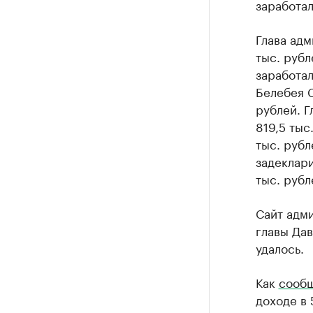
заработал
Глава ад
тыс. рубл
заработал
Белебея С
рублей. 
819,5 тыс
тыс. рубл
задеклар
тыс. рубл
Сайт адм
главы Дав
удалось.
Как
сооб
доходе в 