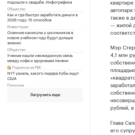
квартире 
подошли к свадьбе. Инфографика
Общество
автопарк 
Как и где быстро заработать деньги в
также в д
2026 году: 15 способов
— жилой д
Инвестиции
соответст
Осенние каникулы у школьников в
новом учебном году будут дольше
зимних
Мэр Стер
Общество
4,1 млн р
Ученые нашли неожиданную связь
между кофе и здоровьем печени
собственн
Подписка на РБК
площадью 
NYT узнала, какого лидера Кубы ищут
«квадрато
США
заработал
Политика
собственн
Загрузить еще
несоверш
рублей, в
Глава Сал
его супру