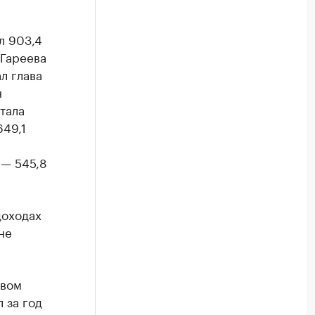
л 903,4
 Гареева
л глава
н
тала
649,1
 — 545,8
доходах
не
овом
 за год