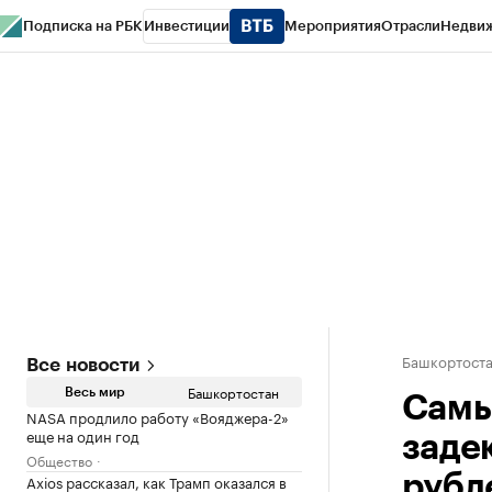
Подписка на РБК
Инвестиции
Мероприятия
Отрасли
Недви
РБК Курсы
РБК Life
Тренды
Визионеры
Национальные проекты
Горо
Спецпроекты СПб
Конференции СПб
Спецпроекты
Проверка конт
Башкортост
Все новости
Башкортостан
Весь мир
Самы
NASA продлило работу «Вояджера-2»
еще на один год
заде
Общество
Axios рассказал, как Трамп оказался в
рубл