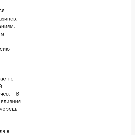
ся
азинов.
ениям,
ым
ссию
ае не
й
чев. – В
 влияния
очередь
ля в