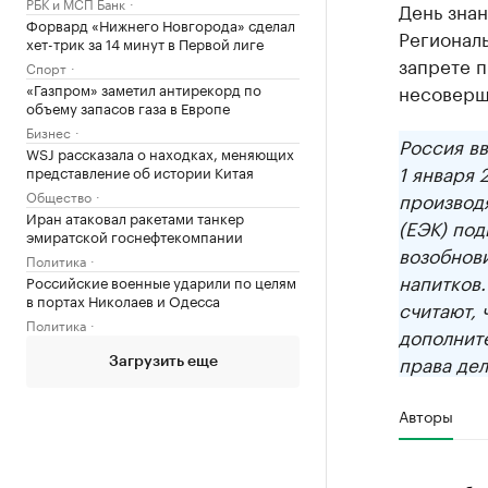
РБК и МСП Банк
День знан
Форвард «Нижнего Новгорода» сделал
Региональ
хет-трик за 14 минут в Первой лиге
запрете п
Спорт
«Газпром» заметил антирекорд по
несоверш
объему запасов газа в Европе
Бизнес
Россия вв
WSJ рассказала о находках, меняющих
1 января 
представление об истории Китая
Общество
производ
Иран атаковал ракетами танкер
(ЕЭК) под
эмиратской госнефтекомпании
возобнов
Политика
напитков
Российские военные ударили по целям
в портах Николаев и Одесса
считают, 
Политика
дополните
права дел
Загрузить еще
Авторы