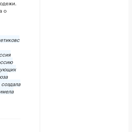
лодежи.
а о
етиков
с
ссия
оссию
рующих
юза
 создала
 имела