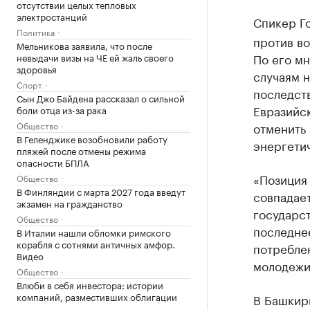
отсутствии целых тепловых
электростанций
Спикер Г
Политика
против во
Мельникова заявила, что после
По его мн
невыдачи визы на ЧЕ ей жаль своего
здоровья
случаям 
Спорт
последст
Сын Джо Байдена рассказал о сильной
Евразийс
боли отца из-за рака
Общество
отменить 
В Геленджике возобновили работу
энергетич
пляжей после отмены режима
опасности БПЛА
«Позиция
Общество
В Финляндии с марта 2027 года введут
совпадае
экзамен на гражданство
государст
Общество
последне
В Италии нашли обломки римского
корабля с сотнями античных амфор.
потреблен
Видео
молодежи
Общество
Влюби в себя инвестора: истории
компаний, разместивших облигации
В Башкир