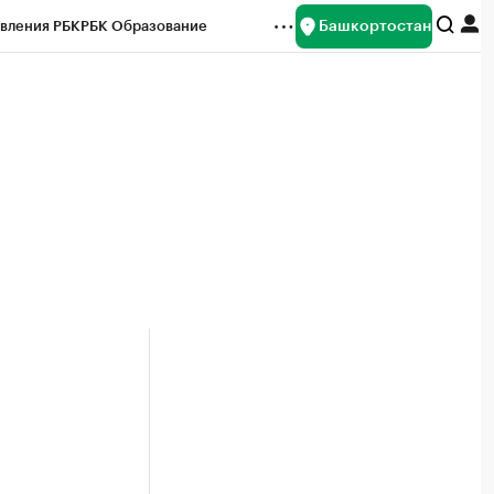
Башкортостан
вления РБК
РБК Образование
редитные рейтинги
Франшизы
Газета
ок наличной валюты