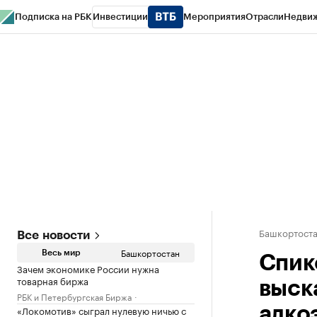
Подписка на РБК
Инвестиции
Мероприятия
Отрасли
Недви
РБК Курсы
РБК Life
Тренды
Визионеры
Национальные проекты
Горо
Спецпроекты СПб
Конференции СПб
Спецпроекты
Проверка конт
Башкортост
Все новости
Башкортостан
Весь мир
Спик
Зачем экономике России нужна
товарная биржа
выск
РБК и Петербургская Биржа
«Локомотив» сыграл нулевую ничью с
алко