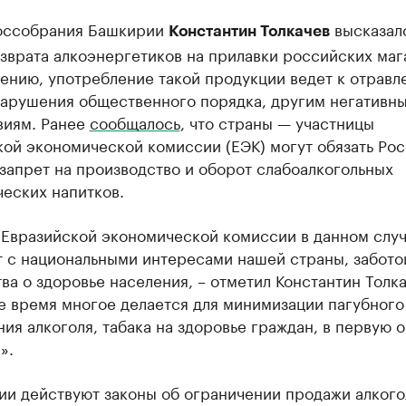
оссобрания Башкирии
высказал
Константин Толкачев
зврата алкоэнергетиков на прилавки российских маг
ению, употребление такой продукции ведет к отравл
нарушения общественного порядка, другим негативн
виям. Ранее
сообщалось
, что страны — участницы
кой экономической комиссии (ЕЭК) могут обязать Ро
запрет на производство и оборот слабоалкогольных
еских напитков.
 Евразийской экономической комиссии в данном случ
т с национальными интересами нашей страны, забото
ва о здоровье населения, – отметил Константин Толка
е время многое делается для минимизации пагубного
ия алкоголя, табака на здоровье граждан, в первую 
».
ии действуют законы об ограничении продажи алкого