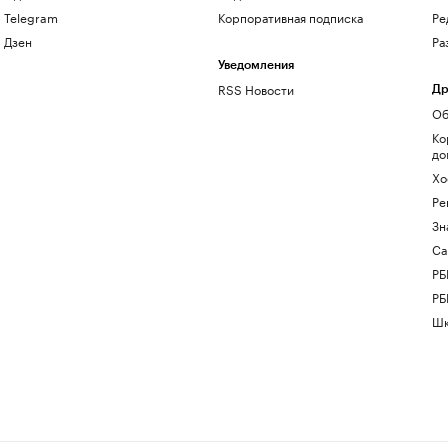
Telegram
Корпоративная подписка
Ре
Дзен
Ра
Уведомления
RSS Новости
Др
Об
Ко
до
Хо
Ре
Зн
Са
РБ
РБ
Шк