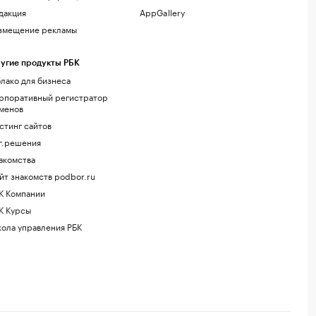
дакция
AppGallery
змещение рекламы
угие продукты РБК
лако для бизнеса
рпоративный регистратор
менов
стинг сайтов
г.решения
акомства
йт знакомств podbor.ru
К Компании
К Курсы
ола управления РБК