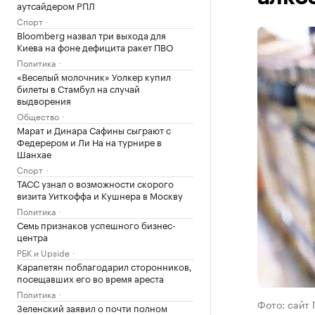
аутсайдером РПЛ
Спорт
Bloomberg назвал три выхода для
Киева на фоне дефицита ракет ПВО
Политика
«Веселый молочник» Уолкер купил
билеты в Стамбул на случай
выдворения
Общество
Марат и Динара Сафины сыграют с
Федерером и Ли На на турнире в
Шанхае
Спорт
ТАСС узнал о возможности скорого
визита Уиткоффа и Кушнера в Москву
Политика
Семь признаков успешного бизнес-
центра
РБК и Upside
Карапетян поблагодарил сторонников,
посещавших его во время ареста
Политика
Фото: сайт 
Зеленский заявил о почти полном