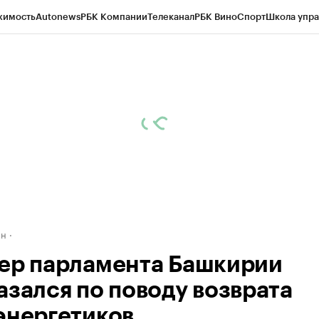
жимость
Autonews
РБК Компании
Телеканал
РБК Вино
Спорт
Школа упра
д
Стиль
Крипто
РБК Бизнес-среда
Дискуссионный клуб
Исследования
К
рагентов
Политика
Экономика
Бизнес
Технологии и медиа
Финансы
Рын
ан
ер парламента Башкирии
азался по поводу возврата
энергетиков