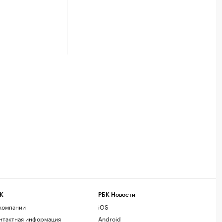
К
РБК Новости
компании
iOS
нтактная информация
Android