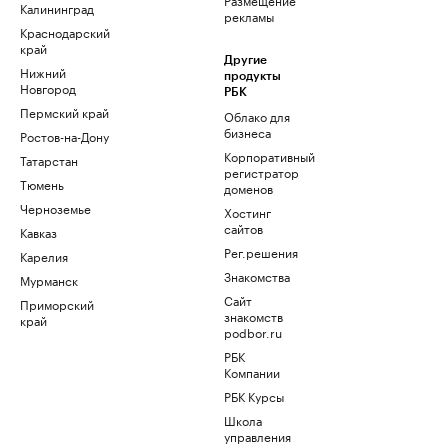
Калининград
рекламы
Краснодарский
край
Другие
Нижний
продукты
Новгород
РБК
Пермский край
Облако для
бизнеса
Ростов-на-Дону
Корпоративный
Татарстан
регистратор
Тюмень
доменов
Черноземье
Хостинг
сайтов
Кавказ
Рег.решения
Карелия
Знакомства
Мурманск
Сайт
Приморский
знакомств
край
podbor.ru
РБК
Компании
РБК Курсы
Школа
управления