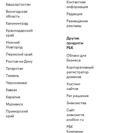
Контактная
Башкортостан
информация
Вологодская
Редакция
область
Размещение
Калининград
рекламы
Краснодарский
край
Другие
Нижний
продукты
Новгород
РБК
Пермский край
Облако для
бизнеса
Ростов-на-Дону
Корпоративный
Татарстан
регистратор
Тюмень
доменов
Черноземье
Хостинг
сайтов
Кавказ
Рег.решения
Карелия
Знакомства
Мурманск
Сайт
Приморский
знакомств
край
podbor.ru
РБК
Компании