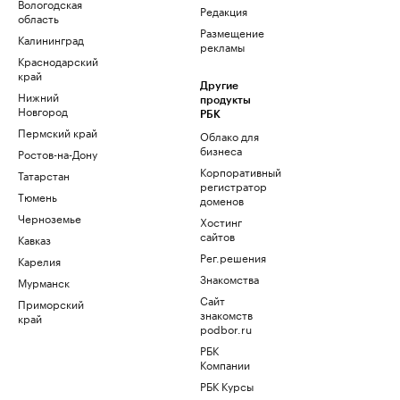
Вологодская
Редакция
область
Размещение
Калининград
рекламы
Краснодарский
край
Другие
Нижний
продукты
Новгород
РБК
Пермский край
Облако для
бизнеса
Ростов-на-Дону
Корпоративный
Татарстан
регистратор
Тюмень
доменов
Черноземье
Хостинг
сайтов
Кавказ
Рег.решения
Карелия
Знакомства
Мурманск
Сайт
Приморский
знакомств
край
podbor.ru
РБК
Компании
РБК Курсы