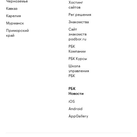
Черноземье
Хостинг
сайтов
Кавказ
Рег.решения
Карелия
Знакомства
Мурманск
Сайт
Приморский
знакомств
край
podbor.ru
РБК
Компании
РБК Курсы
Школа
управления
РБК
РБК
Новости
iOS
Android
AppGallery