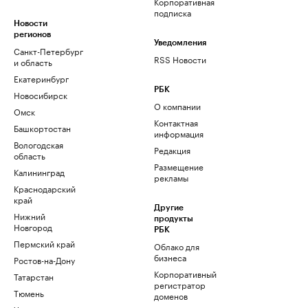
Корпоративная
подписка
Новости
регионов
Уведомления
Санкт-Петербург
RSS Новости
и область
Екатеринбург
РБК
Новосибирск
О компании
Омск
Контактная
Башкортостан
информация
Вологодская
Редакция
область
Размещение
Калининград
рекламы
Краснодарский
край
Другие
Нижний
продукты
Новгород
РБК
Пермский край
Облако для
бизнеса
Ростов-на-Дону
Корпоративный
Татарстан
регистратор
Тюмень
доменов