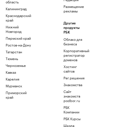
область
Размещение
Калининград
рекламы
Краснодарский
край
Другие
Нижний
продукты
Новгород
РБК
Пермский край
Облако для
бизнеса
Ростов-на-Дону
Корпоративный
Татарстан
регистратор
Тюмень
доменов
Черноземье
Хостинг
сайтов
Кавказ
Рег.решения
Карелия
Знакомства
Мурманск
Сайт
Приморский
знакомств
край
podbor.ru
РБК
Компании
РБК Курсы
Школа