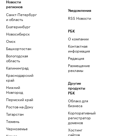
Новости
регионов
Уведомления
Санкт-Петербург
RSS Новости
и область
Екатеринбург
РБК
Новосибирск
О компании
Омск
Контактная
Башкортостан
информация
Вологодская
Редакция
область
Размещение
Калининград
рекламы
Краснодарский
край
Другие
Нижний
продукты
Новгород
РБК
Пермский край
Облако для
бизнеса
Ростов-на-Дону
Корпоративный
Татарстан
регистратор
Тюмень
доменов
Черноземье
Хостинг
сайтов
Кавказ