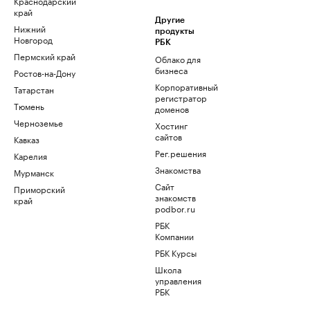
Краснодарский
край
Другие
Нижний
продукты
Новгород
РБК
Пермский край
Облако для
бизнеса
Ростов-на-Дону
Корпоративный
Татарстан
регистратор
Тюмень
доменов
Черноземье
Хостинг
сайтов
Кавказ
Рег.решения
Карелия
Знакомства
Мурманск
Сайт
Приморский
знакомств
край
podbor.ru
РБК
Компании
РБК Курсы
Школа
управления
РБК