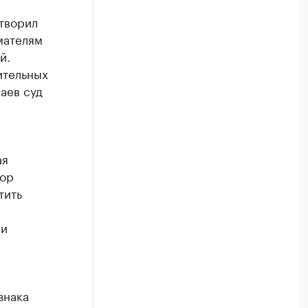
творил
мателям
й.
ительных
чаев суд
ая
бор
тить
ли
знака