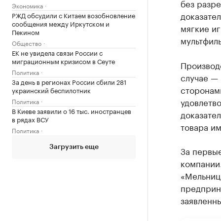
без разре
Экономика
доказател
РЖД обсудили с Китаем возобновление
сообщения между Иркутском и
мягкие иг
Пекином
мультфил
Общество
ЕК не увидела связи России с
миграционным кризисом в Сеуте
Производ
Политика
случае — 
За день в регионах России сбили 281
сторонам
украинский беспилотник
удовлетво
Политика
В Киеве заявили о 16 тыс. иностранцев
доказате
в рядах ВСУ
товара и
Политика
Загрузить еще
За первые
компании
«Мельниц
предприн
заявленн