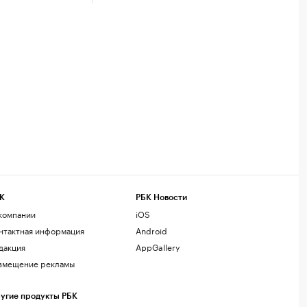
К
РБК Новости
компании
iOS
нтактная информация
Android
дакция
AppGallery
змещение рекламы
угие продукты РБК