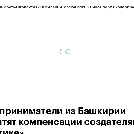
жимость
Autonews
РБК Компании
Телеканал
РБК Вино
Спорт
Школа упра
д
Стиль
Крипто
РБК Бизнес-среда
Дискуссионный клуб
Исследования
К
рагентов
Политика
Экономика
Бизнес
Технологии и медиа
Финансы
Рын
ан
приниматели из Башкирии
атят компенсации создател
тика»