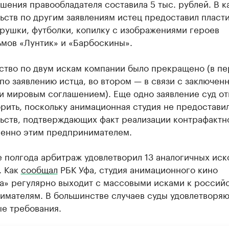
шения правообладателя составила 5 тыс. рублей. В к
ьств по другим заявлениям истец предоставил пласт
рушки, футболки, копилку с изображениями героев
ьмов «Лунтик» и «Барбоскины».
ство по двум искам компании было прекращено (в п
по заявлению истца, во втором — в связи с заключен
и мировым соглашением). Еще одно заявление суд от
рить, поскольку анимационная студия не предостави
льств, подтверждающих факт реализации контрафактн
менно этим предпринимателем.
 полгода арбитраж удовлетворил 13 аналогичных иск
. Как
сообщал
РБК Уфа, студия анимационного кино
а» регулярно выходит с массовыми исками к россий
имателям. В большинстве случаев суды удовлетворяю
ые требования.