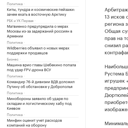
Политика
Арбитраж
Киты, тундра и космические пейзажи:
зачем ехать в восточную Арктику
13 исков
РБК и УК Первая
региона 
Матвиенко предупредила о мерах
Общая су
Москвы из-за задержаний россиян в
Армении
прав на т
Политика
снизил ра
Wildberries объявил о новых мерах
контрафак
поддержки продавцов
Бизнес
Машина врио главы Шебекино попала
Наибольш
под удар FPV‑дрона ВСУ
Рустема Б
Политика
игрушек «
Командир 76-й дивизии ВДВ доложил
Путину об обстановке у Доброполья
предприни
Политика
Дюртюлей
Минобороны заявило об ударе по
приобрет
складам и логистическому хабу под
Киевом
изображе
Политика
Минфин оценит учет расходов
Минималь
компаний на оборону