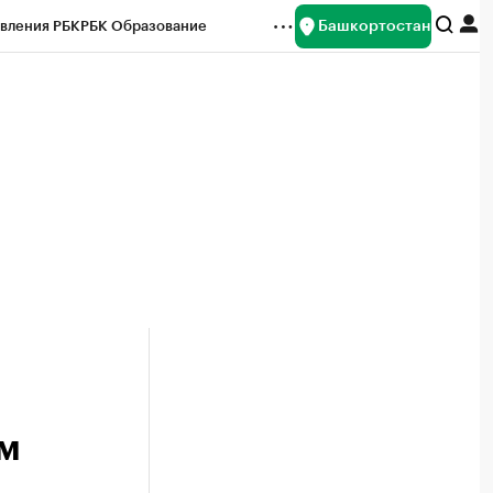
Башкортостан
вления РБК
РБК Образование
редитные рейтинги
Франшизы
Газета
ок наличной валюты
ям