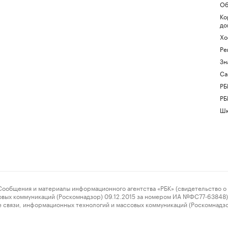
Об
Ко
до
Хо
Ре
Зн
Са
РБ
РБ
Шк
ения и материалы информационного агентства «РБК» (свидетельство о 
овых коммуникаций (Роскомнадзор) 09.12.2015 за номером ИА №ФС77-63848) 
 связи, информационных технологий и массовых коммуникаций (Роскомнадз