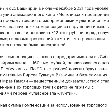
ный суд Башкирии в июле—декабре 2021 года удовле
 студии анимационного кино «Мельница» к предприни
за продажу товаров с изображениями мультперсонаже
мма назначенных компенсаций за нарушение исключ
оварные знаки составила 742 тыс. рублей, в ряде слу
змер исковых требований, отметив, что реализация
тного товара была однократной.
ая компенсация взыскана с предпринимателя из Сиб
айрамгалина — 160 тыс. рублей, реализовавшего на
Барбоскины». По 90 тыс. рублей должны будут запла
матель из Бирска Гульсум Вязьмина и бизнесмен из
 Мраз Гамоян — вещественным доказательством ста
енные в их торговых точках детские пижамы с
ниями героев мультсериала «Лунтик».
ная сумма компенсации за использование торгового 