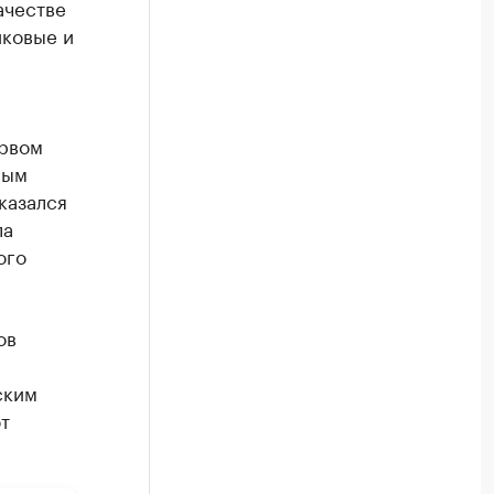
ачестве
иковые и
ервом
ным
казался
ла
ого
ов
ским
т