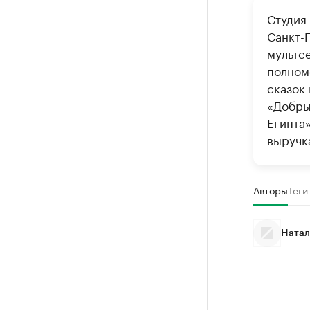
Студия
Санкт-
мультс
полном
сказок
«Добры
Египта
выручка
Авторы
Теги
Натал