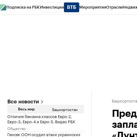
Подписка на РБК
Инвестиции
Мероприятия
Отрасли
Недви
РБК Курсы
РБК Life
Тренды
Визионеры
Национальные проекты
Горо
Спецпроекты СПб
Конференции СПб
Спецпроекты
Проверка конт
Башкортост
Все новости
Башкортостан
Весь мир
Пред
Отличия бензина классов Евро-2,
Евро-3, Евро-4 и Евро-5. Видео РБК
запл
Общество
Генсек ООН осудил атаки украинских
«Лун