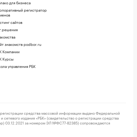
лако для бизнеса
рпоративный регистратор
менов
стинг сайтов
г.решения
акомства
йт знакомств podbor.ru
К Компании
К Курсы
ола управления РБК
регистрации средства массовой информации выдано Федеральной
и сетевого издания «РБК» (свидетельство о регистрации средства
ор) 03.12.2021 за номером ЭЛ №ФС77-82385) сопровождаются