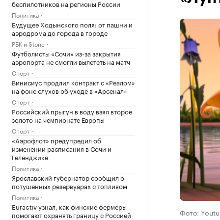
беспилотников на регионы России
Политика
Будущее Ходынского поля: от пашни и
аэродрома до города в городе
РБК и Stone
Футболисты «Сочи» из-за закрытия
аэропорта не смогли вылететь на матч
Спорт
Винисиус продлил контракт с «Реалом»
на фоне слухов об уходе в «Арсенал»
Спорт
Российский прыгун в воду взял второе
золото на чемпионате Европы
Спорт
«Аэрофлот» предупредил об
изменении расписания в Сочи и
Геленджике
Политика
Ярославский губернатор сообщил о
потушенных резервуарах с топливом
Политика
Euractiv узнал, как финские фермеры
Фото: Youtu
помогают охранять границу с Россией