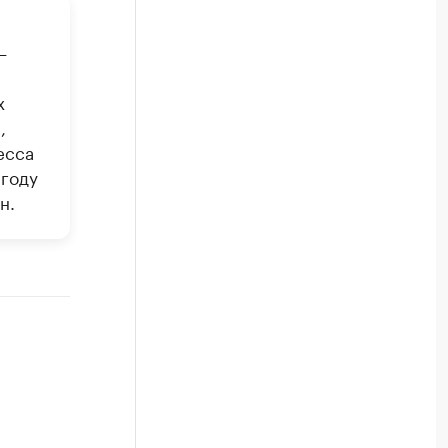
—
х
,
есса
 году
н.