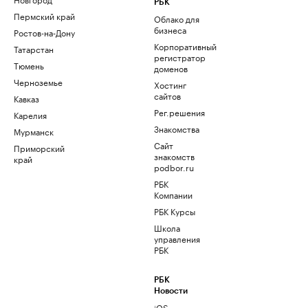
РБК
Пермский край
Облако для
бизнеса
Ростов-на-Дону
Корпоративный
Татарстан
регистратор
Тюмень
доменов
Черноземье
Хостинг
сайтов
Кавказ
Рег.решения
Карелия
Знакомства
Мурманск
Сайт
Приморский
знакомств
край
podbor.ru
РБК
Компании
РБК Курсы
Школа
управления
РБК
РБК
Новости
iOS