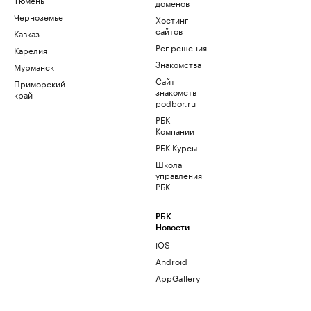
доменов
Черноземье
Хостинг
сайтов
Кавказ
Рег.решения
Карелия
Знакомства
Мурманск
Сайт
Приморский
знакомств
край
podbor.ru
РБК
Компании
РБК Курсы
Школа
управления
РБК
РБК
Новости
iOS
Android
AppGallery