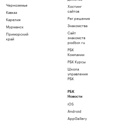
Черноземье
Хостинг
сайтов
Кавказ
Рег.решения
Карелия
Знакомства
Мурманск
Сайт
Приморский
знакомств
край
podbor.ru
РБК
Компании
РБК Курсы
Школа
управления
РБК
РБК
Новости
iOS
Android
AppGallery