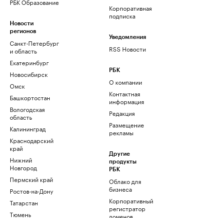
РБК Образование
Корпоративная
подписка
Новости
регионов
Уведомления
Санкт-Петербург
RSS Новости
и область
Екатеринбург
РБК
Новосибирск
О компании
Омск
Контактная
Башкортостан
информация
Вологодская
Редакция
область
Размещение
Калининград
рекламы
Краснодарский
край
Другие
Нижний
продукты
Новгород
РБК
Пермский край
Облако для
бизнеса
Ростов-на-Дону
Корпоративный
Татарстан
регистратор
Тюмень
доменов