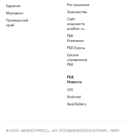
Рег.решения
Карелия
Знакомства
Мурманск
Сайт
Приморский
знакомств
край
podbor.ru
РБК
Компании
РБК Курсы
Школа
управления
РБК
РБК
Новости
iOS
Android
AppGallery
© ООО «БИЗНЕСПРЕСС», АО «РОСБИЗНЕСКОНСАЛТИНГ», 1995–