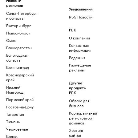
Новости
регионов
Уведомления
Санкт-Петербург
RSS Новости
и область
Екатеринбург
РБК
Новосибирск
О компании
Омск
Контактная
Башкортостан
информация
Вологодская
Редакция
область
Размещение
Калининград
рекламы
Краснодарский
край
Другие
Нижний
продукты
Новгород
РБК
Пермский край
Облако для
бизнеса
Ростов-на-Дону
Корпоративный
Татарстан
регистратор
Тюмень
доменов
Черноземье
Хостинг
сайтов
Кавказ