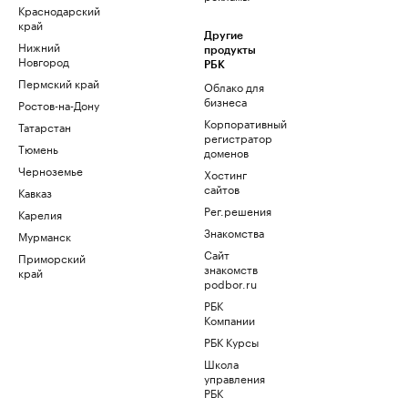
Краснодарский
край
Другие
Нижний
продукты
Новгород
РБК
Пермский край
Облако для
бизнеса
Ростов-на-Дону
Корпоративный
Татарстан
регистратор
Тюмень
доменов
Черноземье
Хостинг
сайтов
Кавказ
Рег.решения
Карелия
Знакомства
Мурманск
Сайт
Приморский
знакомств
край
podbor.ru
РБК
Компании
РБК Курсы
Школа
управления
РБК