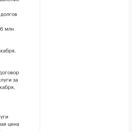
 долгов
6 млн
кабря.
договор
луги за
кабря,
луги
ная цена
.