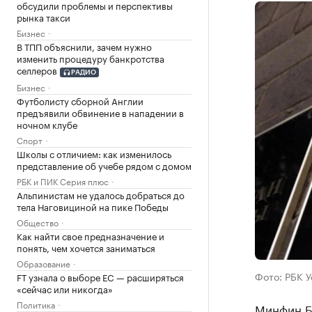
обсудили проблемы и перспективы
рынка такси
Бизнес
В ТПП объяснили, зачем нужно
изменить процедуру банкротства
селлеров
РАДИО
Бизнес
Футболисту сборной Англии
предъявили обвинение в нападении в
ночном клубе
Спорт
Школы с отличием: как изменилось
представление об учебе рядом с домом
РБК и ПИК Серия плюс
Альпинистам не удалось добраться до
тела Наговициной на пике Победы
Общество
Как найти свое предназначение и
понять, чем хочется заниматься
Образование
Фото: РБК 
FT узнала о выборе ЕС — расширяться
«сейчас или никогда»
Политика
Минфин Б