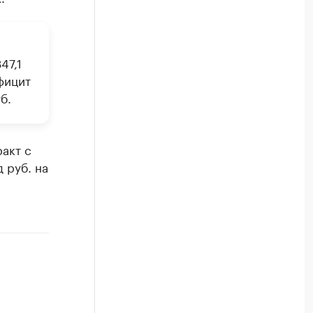
47,1
ефицит
б.
акт с
 руб. на