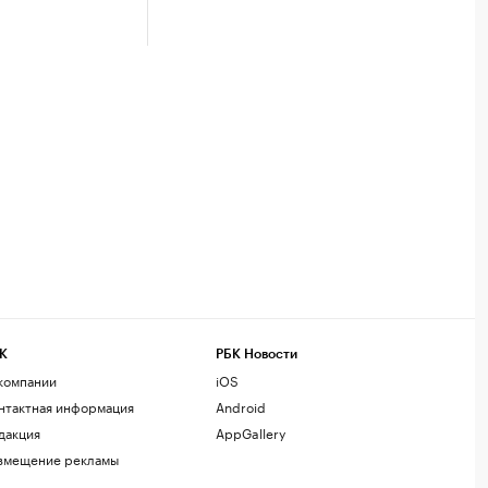
К
РБК Новости
компании
iOS
нтактная информация
Android
дакция
AppGallery
змещение рекламы