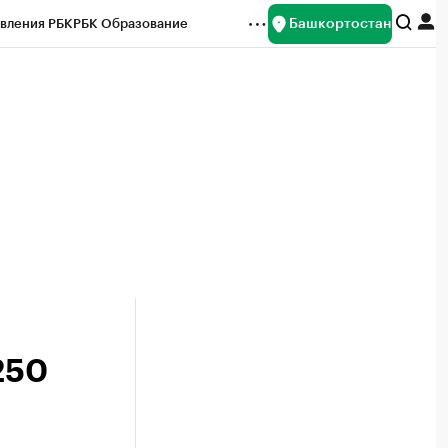
Башкортостан
вления РБК
РБК Образование
редитные рейтинги
Франшизы
Газета
ок наличной валюты
250