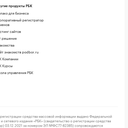
угие продукты РБК
лако для бизнеса
рпоративный регистратор
менов
стинг сайтов
г.решения
акомства
йт знакомств podbor.ru
К Компании
К Курсы
ола управления РБК
регистрации средства массовой информации выдано Федеральной
и сетевого издания «РБК» (свидетельство о регистрации средства
ор) 03.12.2021 за номером ЭЛ №ФС77-82385) сопровождаются