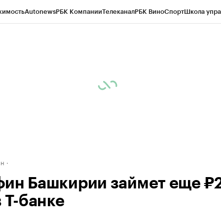
жимость
Autonews
РБК Компании
Телеканал
РБК Вино
Спорт
Школа упра
д
Стиль
Крипто
РБК Бизнес-среда
Дискуссионный клуб
Исследования
К
рагентов
Политика
Экономика
Бизнес
Технологии и медиа
Финансы
Рын
ан
ин Башкирии займет еще ₽
 Т-банке