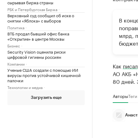
сырьевая биржа страны
РБК и Петербургская Биржа
Верховный суд сообщил об иске о
В конц
снятии «Яблока» с выборов
поправ
Политика
ВТБ продал бывший офис банка
млрд, п
«Открытие» в центре Москвы
бюджета
Бизнес
Security Vision оценила риски
цифровой гигиены россиян
Компании
Как
писал
Ученые США создали с помощью ИИ
АО АКБ «Н
вирусы против устойчивой кишечной
палочки
80 дней. 
Технологии и медиа
Авторы
Теги
Загрузить еще
Анаст