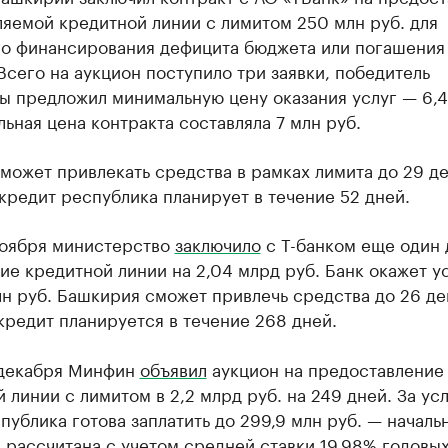
яемой кредитной линии с лимитом 250 млн руб. для
го финансирования дефицита бюджета или погашения
Всего на аукцион поступило три заявки, победитель
ы предложил минимальную цену оказания услуг — 6,4
льная цена контракта составляла 7 млн руб.
ожет привлекать средства в рамках лимита до 29 де
кредит республика планирует в течение 52 дней.
ноября министерство
заключило
с Т-банком еще один 
ие кредитной линии на 2,04 млрд руб. Банк окажет ус
н руб. Башкирия сможет привлечь средства до 26 де
кредит планируется в течение 268 дней.
 декабря Минфин
объявил
аукцион на предоставление
 линии с лимитом в 2,2 млрд руб. на 249 дней. За ус
публика готова заплатить до 299,9 млн руб. — началь
 рассчитана с учетом средней ставки 19,98% годовых