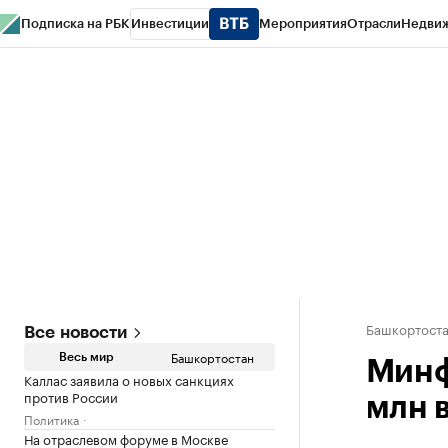
Подписка на РБК
Инвестиции
Мероприятия
Отрасли
Недви
РБК Курсы
РБК Life
Тренды
Визионеры
Национальные проекты
Горо
Спецпроекты СПб
Конференции СПб
Спецпроекты
Проверка конт
Башкортост
Все новости
Башкортостан
Весь мир
Минф
Каллас заявила о новых санкциях
против России
млн в
Политика
На отраслевом форуме в Москве