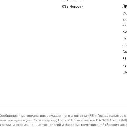
RSS Новости
Др
Об
Ко
до
Хо
Ре
Зн
Са
РБ
РБ
Шк
ения и материалы информационного агентства «РБК» (свидетельство о 
овых коммуникаций (Роскомнадзор) 09.12.2015 за номером ИА №ФС77-63848) 
 связи, информационных технологий и массовых коммуникаций (Роскомнадз