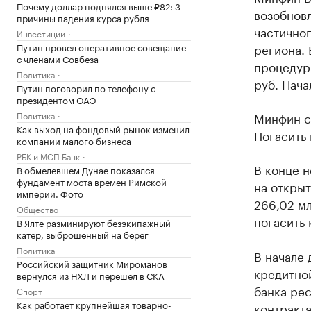
Почему доллар поднялся выше ₽82: 3
возобновл
причины падения курса рубля
частично
Инвестиции
Путин провел оперативное совещание
региона. 
с членами Совбеза
процедур
Политика
руб. Нача
Путин поговорил по телефону с
президентом ОАЭ
Политика
Минфин см
Как выход на фондовый рынок изменил
Погасить 
компании малого бизнеса
РБК и МСП Банк
В конце 
В обмелевшем Дунае показался
фундамент моста времен Римской
на открыт
империи. Фото
266,02 мл
Общество
погасить 
В Ялте разминируют безэкипажный
катер, выброшенный на берег
Политика
В начале
Российский защитник Мироманов
кредитной
вернулся из НХЛ и перешел в СКА
банка рес
Спорт
Как работает крупнейшая товарно-
контракта