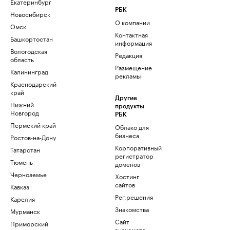
Екатеринбург
РБК
Новосибирск
О компании
Омск
Контактная
Башкортостан
информация
Вологодская
Редакция
область
Размещение
Калининград
рекламы
Краснодарский
край
Другие
Нижний
продукты
Новгород
РБК
Пермский край
Облако для
бизнеса
Ростов-на-Дону
Корпоративный
Татарстан
регистратор
Тюмень
доменов
Черноземье
Хостинг
сайтов
Кавказ
Рег.решения
Карелия
Знакомства
Мурманск
Сайт
Приморский
знакомств