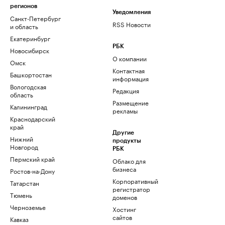
регионов
Уведомления
Санкт-Петербург
RSS Новости
и область
Екатеринбург
РБК
Новосибирск
О компании
Омск
Контактная
Башкортостан
информация
Вологодская
Редакция
область
Размещение
Калининград
рекламы
Краснодарский
край
Другие
Нижний
продукты
Новгород
РБК
Пермский край
Облако для
бизнеса
Ростов-на-Дону
Корпоративный
Татарстан
регистратор
Тюмень
доменов
Черноземье
Хостинг
сайтов
Кавказ