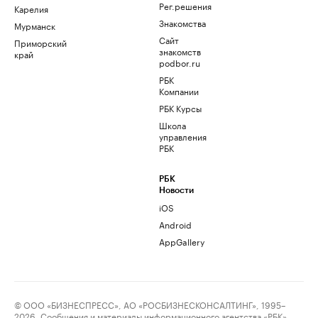
Рег.решения
Карелия
Знакомства
Мурманск
Сайт
Приморский
знакомств
край
podbor.ru
РБК
Компании
РБК Курсы
Школа
управления
РБК
РБК
Новости
iOS
Android
AppGallery
© ООО «БИЗНЕСПРЕСС», АО «РОСБИЗНЕСКОНСАЛТИНГ», 1995–
2026. Сообщения и материалы информационного агентства «РБК»