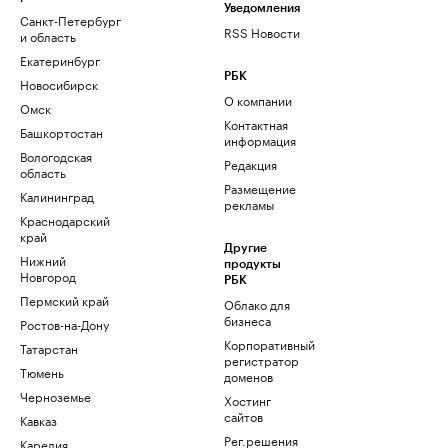
Уведомления
Санкт-Петербург
RSS Новости
и область
Екатеринбург
РБК
Новосибирск
О компании
Омск
Контактная
Башкортостан
информация
Вологодская
Редакция
область
Размещение
Калининград
рекламы
Краснодарский
край
Другие
Нижний
продукты
Новгород
РБК
Пермский край
Облако для
бизнеса
Ростов-на-Дону
Корпоративный
Татарстан
регистратор
Тюмень
доменов
Черноземье
Хостинг
сайтов
Кавказ
Рег.решения
Карелия