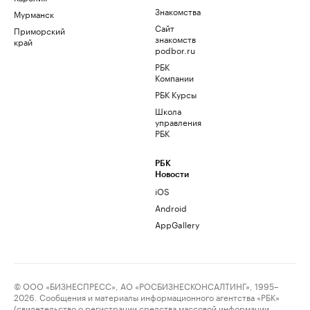
Знакомства
Мурманск
Сайт
Приморский
знакомств
край
podbor.ru
РБК
Компании
РБК Курсы
Школа
управления
РБК
РБК
Новости
iOS
Android
AppGallery
© ООО «БИЗНЕСПРЕСС», АО «РОСБИЗНЕСКОНСАЛТИНГ», 1995–
2026. Сообщения и материалы информационного агентства «РБК»
(свидетельство о регистрации средства массовой информации