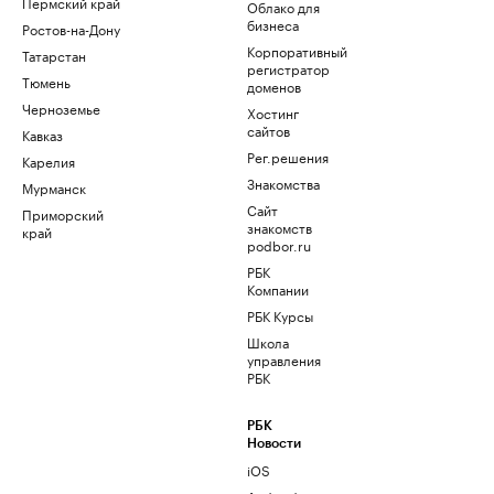
Пермский край
Облако для
бизнеса
Ростов-на-Дону
Корпоративный
Татарстан
регистратор
Тюмень
доменов
Черноземье
Хостинг
сайтов
Кавказ
Рег.решения
Карелия
Знакомства
Мурманск
Сайт
Приморский
знакомств
край
podbor.ru
РБК
Компании
РБК Курсы
Школа
управления
РБК
РБК
Новости
iOS