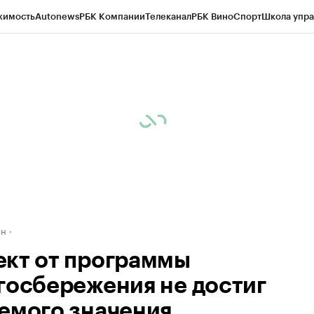
жимость
Autonews
РБК Компании
Телеканал
РБК Вино
Спорт
Школа упра
д
Стиль
Крипто
РБК Бизнес-среда
Дискуссионный клуб
Исследования
К
рагентов
Политика
Экономика
Бизнес
Технологии и медиа
Финансы
Рын
ан
кт от программы
госбережения не достиг
емого значения