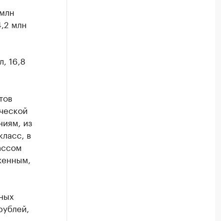
 млн
4,2 млн
, 16,8
тов
ческой
ниям, из
класс, в
ассом
женным,
ных
рублей,