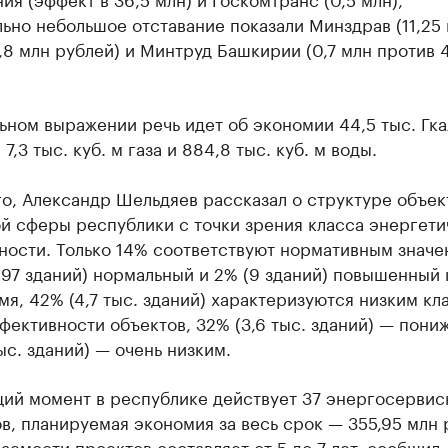
ьно небольшое отставание показали Минздрав (11,25
,8 млн рублей) и Минтруд Башкирии (0,7 млн против 
ьном выражении речь идет об экономии 44,5 тыс. Гкал
 7,3 тыс. куб. м газа и 884,8 тыс. куб. м воды.
о, Александр Шельдяев рассказал о структуре объек
й сферы республики с точки зрения класса энергети
ости. Только 14% соответствуют нормативным значе
197 зданий) нормальный и 2% (9 зданий) повышенный 
мя, 42% (4,7 тыс. зданий) характеризуются низким кл
ективности объектов, 32% (3,6 тыс. зданий) — пони
тыс. зданий) — очень низким.
щий момент в республике действует 37 энергосервис
в, планируемая экономия за весь срок — 355,95 млн 
аемости проектов составляет от 5 до 7 лет, сообщил