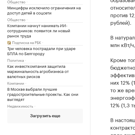
Общество
относител
Минцифры исключило ограничения на
доступ детей в соцсети
против 12
Общество
рублей).
Компании начнут нанимать ИИ-
сотрудников: появится ли новый
рынок труда
В натурал
Подписка на РБК
млн кВт/ч,
Три человека пострадали при ударе
БПЛА по Белгороду
Кроме тог
Политика
Как инвесткомпания защитила
бюджетно
маржинальность агробизнеса от
эффективн
валютных рисков
них 12% (
Компании
В Москве выбрали лучшие
то же вре
градостроительные проекты. Как они
энергоэфф
выглядят
12% (1,3 
Недвижимость
Загрузить еще
В настоя
контракто
срок окуп