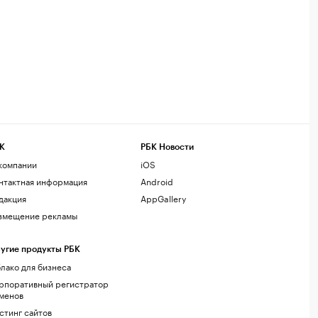
К
РБК Новости
компании
iOS
нтактная информация
Android
дакция
AppGallery
змещение рекламы
угие продукты РБК
лако для бизнеса
рпоративный регистратор
менов
стинг сайтов