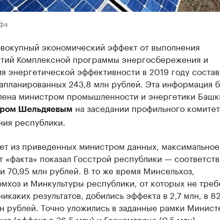
Уфа
вокупный экономический эффект от выполнения
тий Комплексной программы энергосбережения и
я энергетической эффективности в 2019 году состав
запланированных 243,8 млн рублей. Эта информация 
лена министром промышленности и энергетики Башк
на заседании профильного комитет
дром Шельдяевым
ния республики.
ует из приведенных министром данных, максимальное
т «факта» показал Госстрой республики — соответст
 и 70,95 млн рублей. В то же время Минсельхоз,
мхоз и Минкультуры республики, от которых не треб
никаких результатов, добились эффекта в 2,7 млн, в 8
лн рублей. Точно уложились в заданные рамки Минист
ия (эффект в 36,5 млн) и Госкомтранс (0,5 млн),