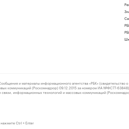
Ре
Зн
Са
РБ
РБ
Шк
ения и материалы информационного агентства «РБК» (свидетельство о 
овых коммуникаций (Роскомнадзор) 09.12.2015 за номером ИА №ФС77-63848) 
 связи, информационных технологий и массовых коммуникаций (Роскомнадз
нажмите Ctrl + Enter