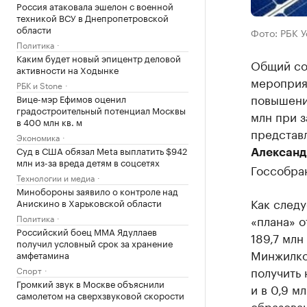
Россия атаковала эшелон с военной
техникой ВСУ в Днепропетровской
области
Фото: РБК 
Политика
Каким будет новый эпицентр деловой
Общий со
активности на Ходынке
мероприя
РБК и Stone
повышени
Вице-мэр Ефимов оценил
градостроительный потенциал Москвы
млн при 
в 400 млн кв. м
представ
Экономика
Суд в США обязал Meta выплатить $942
Алексан
млн из-за вреда детям в соцсетях
Госсобра
Технологии и медиа
Минобороны заявило о контроле над
Как след
Анискино в Харьковской области
Политика
«плана» о
Российский боец ММА Ядуллаев
189,7 млн
получил условный срок за хранение
Минжилко
амфетамина
получить 
Спорт
Громкий звук в Москве объяснили
и в 0,9 м
самолетом на сверхзвуковой скорости
образован