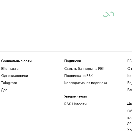
Социальные сети
Подписки
РБ
ВКонтакте
Скрыть баннеры на РБК
О 
Одноклассники
Подписка на РБК
Ко
Telegram
Корпоративная подписка
Ре
Дзен
Ра
Уведомления
RSS Новости
Др
Об
Ко
до
Хо