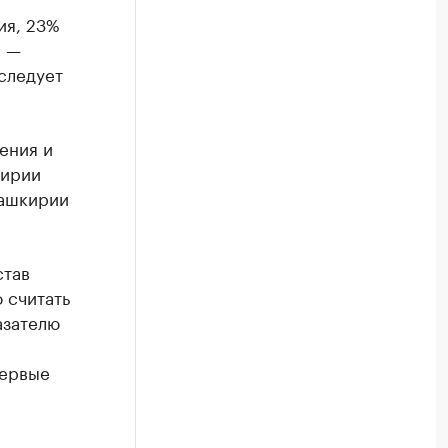
ия, 23%
% —
следует
ения и
кирии
Башкирии
став
 считать
азателю
первые