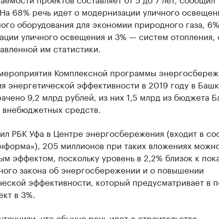
 На 68% речь идет о модернизации уличного освещен
ного оборудования для экономии природного газа, 6
ации уличного освещения и 3% — систем отопления, 
авленной им статистики.
 мероприятия Комплексной программы энергосбереж
я энергетической эффективности в 2019 году в Баш
ачено 9,2 млрд рублей, из них 1,5 млрд из бюджета 
д внебюджетных средств.
ил РБК Уфа в Центре энергосбережения (входит в со
нформа»), 205 миллионов при таких вложениях можно
м эффектом, поскольку уровень в 2,2% близок к пок
ного закона об энергосбережении и о повышении
ческой эффективности, который предусматривает в 
кт в 3%.
уточнили, что обычно речь идет о строительстве,