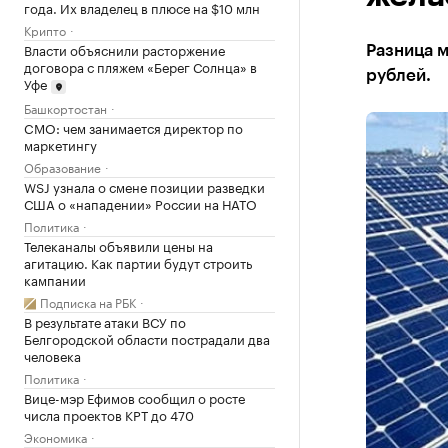
года. Их владелец в плюсе на $10 млн
Крипто
Власти объяснили расторжение
Разница 
договора с пляжем «Берег Солнца» в
рублей.
Уфе
Башкортостан
CMO: чем занимается директор по
маркетингу
Образование
WSJ узнала о смене позиции разведки
США о «нападении» России на НАТО
Политика
Телеканалы объявили цены на
агитацию. Как партии будут строить
кампании
Подписка на РБК
В результате атаки ВСУ по
Белгородской области пострадали два
человека
Политика
Вице-мэр Ефимов сообщил о росте
числа проектов КРТ до 470
Экономика