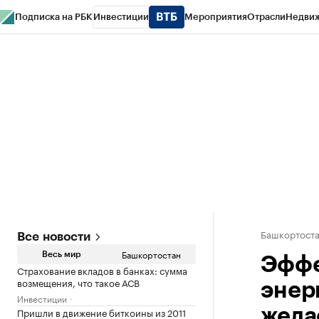
Подписка на РБК
Инвестиции
Мероприятия
Отрасли
Недви
РБК Курсы
РБК Life
Тренды
Визионеры
Национальные проекты
Горо
Спецпроекты СПб
Конференции СПб
Спецпроекты
Проверка конт
Башкортост
Все новости
Башкортостан
Весь мир
Эффе
Страхование вкладов в банках: сумма
возмещения, что такое АСВ
энер
Инвестиции
Пришли в движение биткоины из 2011
жела