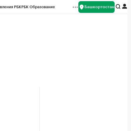
Башкортостан
вления РБК
РБК Образование
редитные рейтинги
Франшизы
Газета
ок наличной валюты