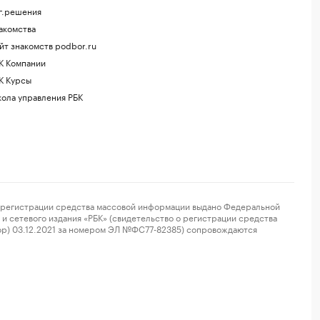
г.решения
акомства
йт знакомств podbor.ru
К Компании
К Курсы
ола управления РБК
регистрации средства массовой информации выдано Федеральной
и сетевого издания «РБК» (свидетельство о регистрации средства
ор) 03.12.2021 за номером ЭЛ №ФС77-82385) сопровождаются