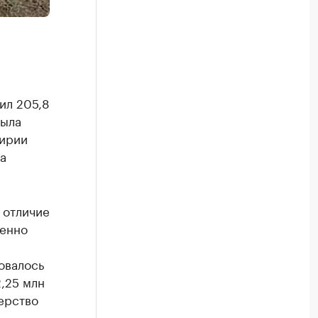
ил 205,8
была
ирии
а
 отличие
венно
овалось
2,25 млн
ерство