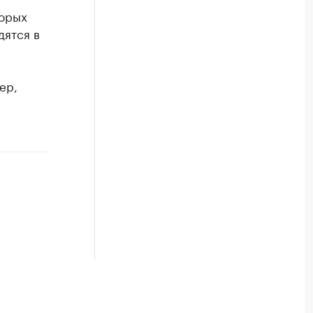
торых
дятся в
ер,