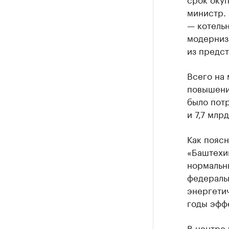
министр.
— котель
модерниз
из предст
Всего на
повышени
было потр
и 7,7 млр
Как поясн
«Баштехи
нормальны
федераль
энергети
годы эффе
В центре 