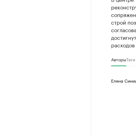
реконстр
сопряжен
строй поз
согласова
достигнут
расходов
Авторы
Теги
Елена Сини