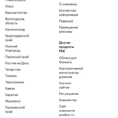
О компании
Омск
Контактная
Башкортостан
информация
Вологодская
Редакция
область
Размещение
Калининград
рекламы
Краснодарский
край
Другие
Нижний
продукты
Новгород
РБК
Пермский край
Облако для
бизнеса
Ростов-на-Дону
Корпоративный
Татарстан
регистратор
Тюмень
доменов
Черноземье
Хостинг
сайтов
Кавказ
Рег.решения
Карелия
Знакомства
Мурманск
Сайт
Приморский
знакомств
край
podbor.ru