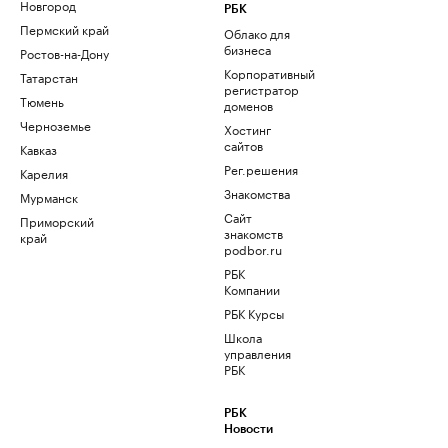
Новгород
РБК
Пермский край
Облако для
бизнеса
Ростов-на-Дону
Корпоративный
Татарстан
регистратор
Тюмень
доменов
Черноземье
Хостинг
сайтов
Кавказ
Рег.решения
Карелия
Знакомства
Мурманск
Сайт
Приморский
знакомств
край
podbor.ru
РБК
Компании
РБК Курсы
Школа
управления
РБК
РБК
Новости