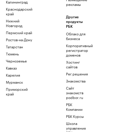
Калининград
рекламы
Краснодарский
край
Другие
Нижний
продукты
Новгород
РБК
Пермский край
Облако для
бизнеса
Ростов-на-Дону
Корпоративный
Татарстан
регистратор
Тюмень
доменов
Черноземье
Хостинг
сайтов
Кавказ
Рег.решения
Карелия
Знакомства
Мурманск
Сайт
Приморский
знакомств
край
podbor.ru
РБК
Компании
РБК Курсы
Школа
управления