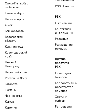
Уведомления
Санкт-Петербург
RSS Новости
и область
Екатеринбург
РБК
Новосибирск
О компании
Омск
Контактная
Башкортостан
информация
Вологодская
Редакция
область
Размещение
Калининград
рекламы
Краснодарский
край
Другие
Нижний
продукты
Новгород
РБК
Пермский край
Облако для
бизнеса
Ростов-на-Дону
Корпоративный
Татарстан
регистратор
Тюмень
доменов
Черноземье
Хостинг
сайтов
Кавказ
Рег.решения
Карелия