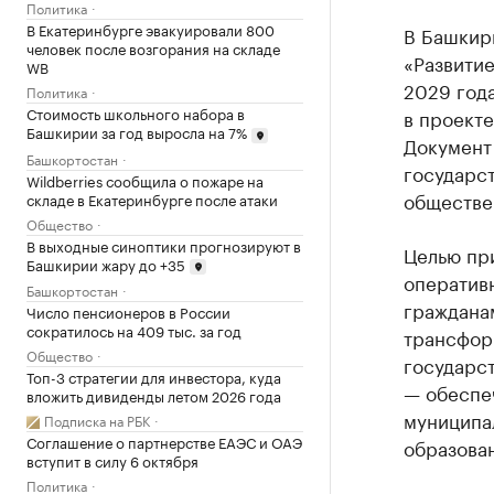
Политика
В Екатеринбурге эвакуировали 800
В Башкир
человек после возгорания на складе
«Развити
WB
2029 года
Политика
Стоимость школьного набора в
в проект
Башкирии за год выросла на 7%
Документ
Башкортостан
государст
Wildberries сообщила о пожаре на
обществе
складе в Екатеринбурге после атаки
Общество
В выходные синоптики прогнозируют в
Целью пр
Башкирии жару до +35
оператив
Башкортостан
граждана
Число пенсионеров в России
сократилось на 409 тыс. за год
трансфор
Общество
государс
Топ-3 стратегии для инвестора, куда
— обеспе
вложить дивиденды летом 2026 года
муниципал
Подписка на РБК
Соглашение о партнерстве ЕАЭС и ОАЭ
образован
вступит в силу 6 октября
Политика