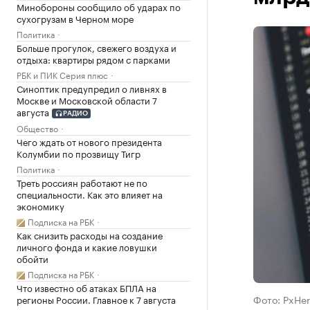
Минобороны сообщило об ударах по
сухогрузам в Черном море
Политика
Больше прогулок, свежего воздуха и
отдыха: квартиры рядом с парками
РБК и ПИК Серия плюс
Синоптик предупредил о ливнях в
Москве и Московской области 7
августа
РАДИО
Общество
Чего ждать от нового президента
Колумбии по прозвищу Тигр
Политика
Треть россиян работают не по
специальности. Как это влияет на
экономику
Подписка на РБК
Как снизить расходы на создание
личного фонда и какие ловушки
обойти
Подписка на РБК
Что известно об атаках БПЛА на
Фото: PxHer
регионы России. Главное к 7 августа