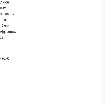
блике
ных
линина»
Агро —
. Они
цифровых
ов
е
РБК