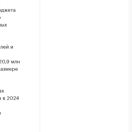
т
юджета
е
ных
лей и
20,9 млн
размере
ах
н в 2024
я