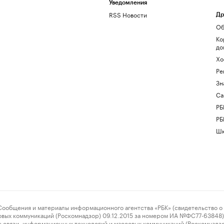
Уведомления
RSS Новости
Др
Об
Ко
до
Хо
Ре
Зн
Са
РБ
РБ
Шк
ения и материалы информационного агентства «РБК» (свидетельство о 
овых коммуникаций (Роскомнадзор) 09.12.2015 за номером ИА №ФС77-63848) 
 связи, информационных технологий и массовых коммуникаций (Роскомнадз