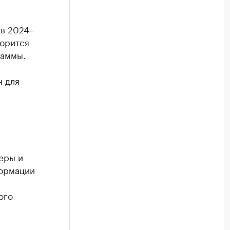
 в 2024–
ворится
раммы.
н для
еры и
формации
ого