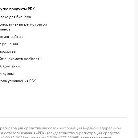
угие продукты РБК
лако для бизнеса
рпоративный регистратор
менов
стинг сайтов
г.решения
акомства
йт знакомств podbor.ru
К Компании
К Курсы
ола управления РБК
регистрации средства массовой информации выдано Федеральной
и сетевого издания «РБК» (свидетельство о регистрации средства
ор) 03.12.2021 за номером ЭЛ №ФС77-82385) сопровождаются