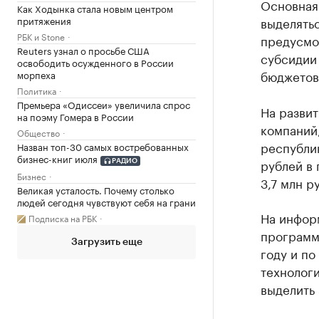
Основная
Как Ходынка стала новым центром
выделять
притяжения
РБК и Stone
предусмот
Reuters узнал о просьбе США
субсидии
освободить осужденного в России
бюджетов
морпеха
Политика
Премьера «Одиссеи» увеличила спрос
На развит
на поэму Гомера в России
компаний,
Общество
республик
Назван топ-30 самых востребованных
бизнес-книг июля
рублей в 
РАДИО
Бизнес
3,7 млн р
Великая усталость. Почему столько
людей сегодня чувствуют себя на грани
На инфор
Подписка на РБК
программы
Загрузить еще
году и по
технолог
выделить 