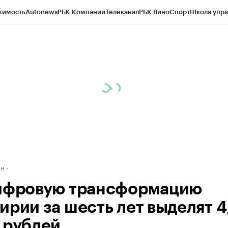
жимость
Autonews
РБК Компании
Телеканал
РБК Вино
Спорт
Школа упра
д
Стиль
Крипто
РБК Бизнес-среда
Дискуссионный клуб
Исследования
К
рагентов
Политика
Экономика
Бизнес
Технологии и медиа
Финансы
Рын
ан
ифровую трансформацию
ирии за шесть лет выделят 4
 рублей