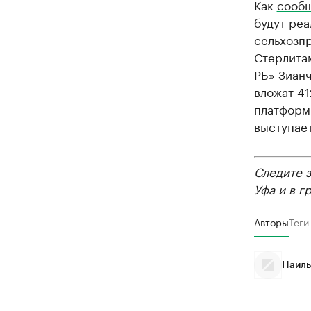
Как
сооб
будут ре
сельхозп
Стерлитам
РБ» Зиан
вложат 4
платформ
выступает
Следите 
Уфа и в г
Авторы
Теги
Наиль