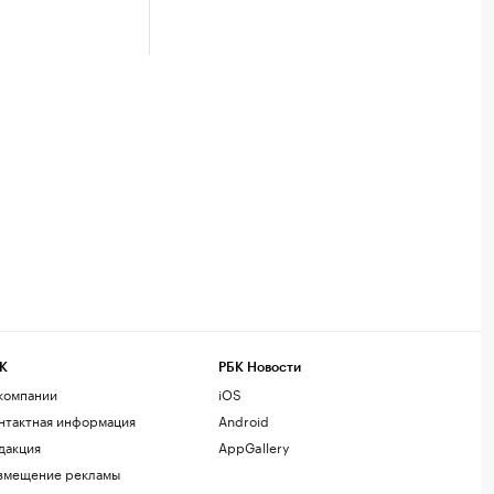
К
РБК Новости
компании
iOS
нтактная информация
Android
дакция
AppGallery
змещение рекламы