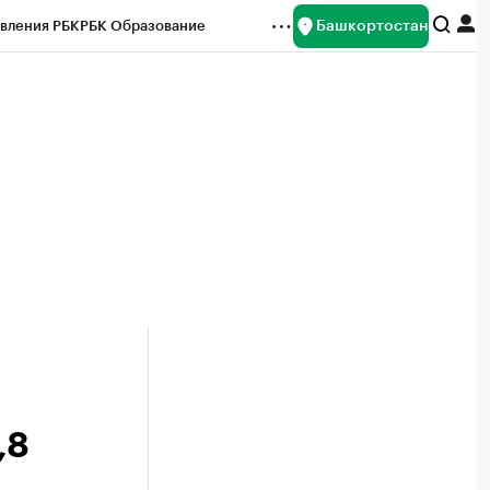
Башкортостан
вления РБК
РБК Образование
редитные рейтинги
Франшизы
Газета
ок наличной валюты
,8