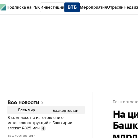
Подписка на РБК
Инвестиции
Мероприятия
Отрасли
Недви
РБК Курсы
РБК Life
Тренды
Визионеры
Национальные проекты
Горо
Спецпроекты СПб
Конференции СПб
Спецпроекты
Проверка конт
Башкортост
Все новости
Башкортостан
Весь мир
На ц
В комплекс по изготовлению
металлоконструкций в Башкирии
Башк
вложат ₽325 млн
Башкортостан
млрд