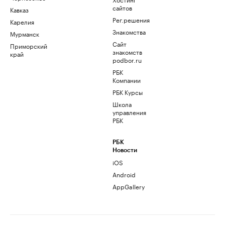
сайтов
Кавказ
Рег.решения
Карелия
Знакомства
Мурманск
Сайт
Приморский
знакомств
край
podbor.ru
РБК
Компании
РБК Курсы
Школа
управления
РБК
РБК
Новости
iOS
Android
AppGallery