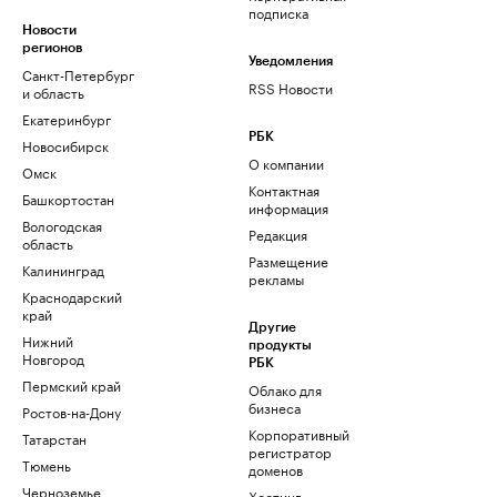
подписка
Новости
регионов
Уведомления
Санкт-Петербург
RSS Новости
и область
Екатеринбург
РБК
Новосибирск
О компании
Омск
Контактная
Башкортостан
информация
Вологодская
Редакция
область
Размещение
Калининград
рекламы
Краснодарский
край
Другие
Нижний
продукты
Новгород
РБК
Пермский край
Облако для
бизнеса
Ростов-на-Дону
Корпоративный
Татарстан
регистратор
Тюмень
доменов
Черноземье
Хостинг