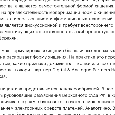
ества, а является самостоятельной формой хищения.
 на привлекательность модернизации норм о хищения
мых с использованием информационных технологий,
я является дискуссионной и требует всестороннего 
гламентирующих ответственность за киберпреступлен
Шорахян.
емая формулировка «хищение безналичных денежных
 не раскрывает форму хищения. На практике это пор
 том, какие признаки доказывать — кражи или все-та
ства, говорит партнер Digital & Analogue Partners Н
ая.
инициатива представляется нецелесообразной. В нас
ь руководящие разъяснения Верховного суда РФ, в 
аничивает кражу с банковского счета от мошенничес
ванием электронных средств платежей. Аналогично, 
 на необходимость квалификации по совокупности сл