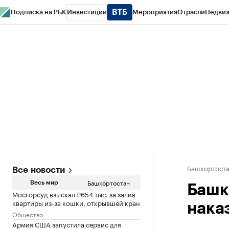
Подписка на РБК
Инвестиции
Мероприятия
Отрасли
Недви
РБК Курсы
РБК Life
Тренды
Визионеры
Национальные проекты
Горо
Спецпроекты СПб
Конференции СПб
Спецпроекты
Проверка конт
Башкортост
Все новости
Башкортостан
Весь мир
Башк
Мосгорсуд взыскал ₽654 тыс. за залив
квартиры из-за кошки, открывшей кран
нака
Общество
Армия США запустила сервис для