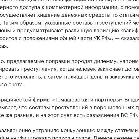
ерного доступа к компьютерной информации, с пом
 осуществляет хищение денежных средств по статьям
. Таким образом, указанные составы преступлений че
чены и предусматривают различную вариацию квалиф
осится с положениями общей части УК РФ», — сказал
ая.
го, предлагаемые поправки породят дилемму: наприм
ровать преступления, когда человек заключает дого
 его исполнять, а затем похищает деньги заказчика с
го счета.
юридической фирмы «Томашевская и партнеры» Влад
зывает, что составы преступлений в перечисленных т
се же разные, и на этот счет есть разъяснения ВС РФ.
разъяснение устранило конкуренцию между статьями 
РФ и унифицировало подходы судов. Данное деяние т