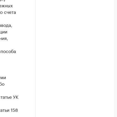
нежных
о счета
ввода,
ции
ния,
способа
ыми
бо
татье УК
атьи 158