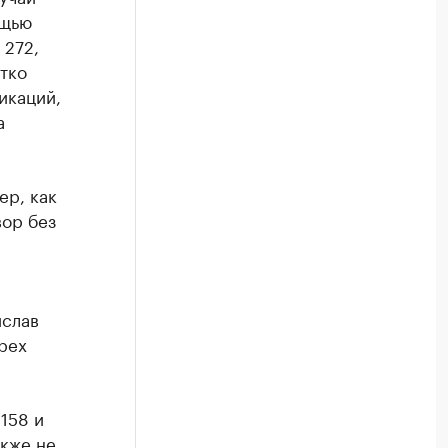
ощью
 272,
тко
икаций,
а
ер, как
вор без
ислав
рех
158 и
акже не