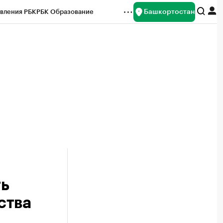
Башкортостан
вления РБК
РБК Образование
редитные рейтинги
Франшизы
Газета
ок наличной валюты
ть
ства