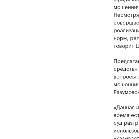
мошеннич
Несмотря
совершае
реализаци
норм, ре
говорит 
Предлага
средств»
вопросы о
мошенниче
Разумовск
«Данная 
время ест
суд разгр
использо
указывает