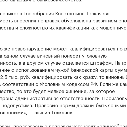
 спикера Госсобрания Константина Толкачева,
мость внесения поправок обусловлена развитием сп
ества и сложностью их квалификации как мошенниче
то же правонарушение может квалифицироваться по-р
в одном случае виновный понесет уголовную
нность, а в другом случае отделается штрафом. Нап
ение с использованием чужой банковской карты сумм
2,5 тыс. руб. квалифицировать как кражу, то виновны
в соответствии с Уголовным кодексом РФ. Если же ка
ство, то это будет мелкое хищение, за которое
трена административная ответственность. Произволь
а недопустима. Правовые нормы должны быть ясными
сленными», — заявил Толкачев.
ловам, предлагаемые поправки установят «единообра