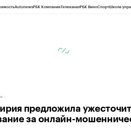
жимость
Autonews
РБК Компании
Телеканал
РБК Вино
Спорт
Школа упра
д
Стиль
Крипто
РБК Бизнес-среда
Дискуссионный клуб
Исследования
К
рагентов
Политика
Экономика
Бизнес
Технологии и медиа
Финансы
Рын
ан
ирия предложила ужесточи
зание за онлайн-мошенниче