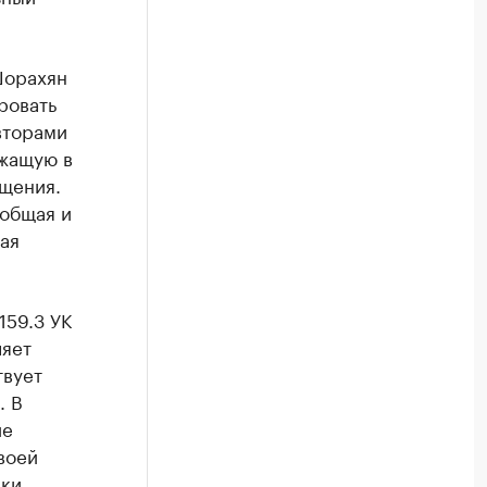
Шорахян
ровать
вторами
ежащую в
ищения.
 общая и
ая
159.3 УК
ляет
твует
. В
ие
воей
аки