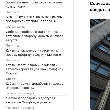
бронирования полигонов частными
Сейчас за
компаниями
средств 
Политика
Бывший пункт ДПС на выезде из Уфы
повторно выставили на торги
Башкортостан
Собянин сообщил о 1984 дронах,
летевших в сторону Москвы с начала
августа
Политика
Как испанские власти готовятся к
новому прорыву в Сеуту и Мелилью
Политика
Стала известна причина смерти 29-
летнего игрока клуба НБА «Мемфис»
Кларка
Спорт
Кабмин поручил доработать переход
на российское ПО
Технологии и медиа
Gemini заподозрили в доступе к
закрытым Google-документам
Технологии и медиа