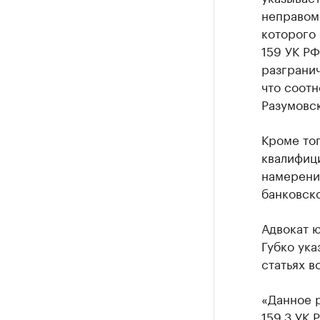
неправом
которого
159 УК РФ
разграни
что соотн
Разумовск
Кроме то
квалифици
намерения
банковско
Адвокат 
Губко ука
статьях в
«Данное 
159.3 УК 