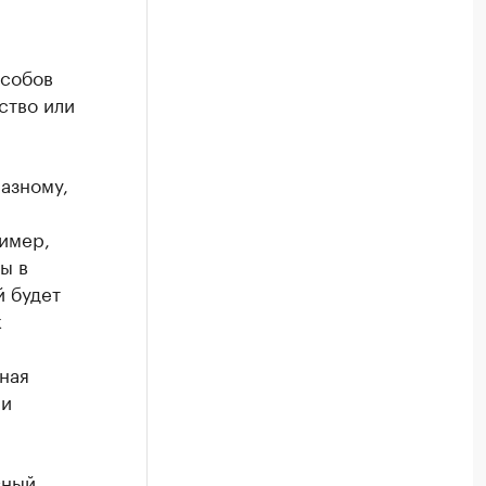
особов
ство или
азному,
ример,
ы в
й будет
к
ная
 и
зный