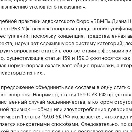
назначению уголовного наказания».
дебной практики адвокатского бюро «БВМП» Диана 
оре с РБК Уфа назвала спорным предложение унифици
еступлений, поскольку концепция, представленная а
оекта, нарушает сложившуюся систему категорий, л
руктурирования статей в соответствии с формами х
о, существующие статьи 159 и 159.3 соотносятся как
ая норма: первая охватывает общие признаки, а втор
некоторые из них..
предложение объединить все составы в одну статью 
ет вопросы. Например, статья 159.6 УК РФ представ
инственный случай мошенничества, в котором отсутс
вной признак — обман или злоупотребление доверием
и части 1 статьи 159.6 УК РФ указывается, что хищен
ляется конкретными способами. Следовательно, по с
кой природе данное деяние не подпадает под призн