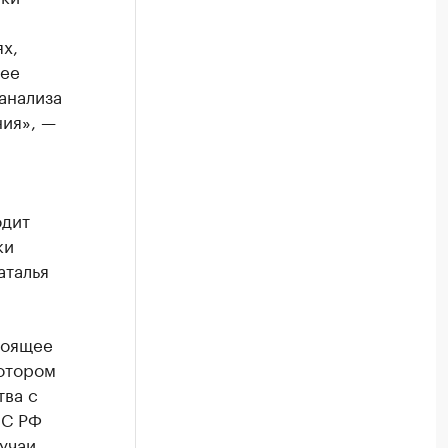
х,
 ее
анализа
ия», —
одит
ки
аталья
тоящее
котором
тва с
ВС РФ
учаи