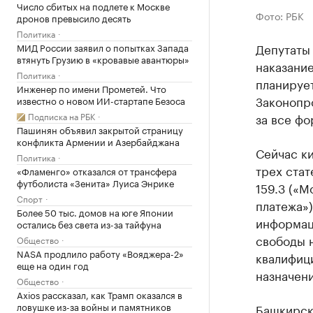
Число сбитых на подлете к Москве
Фото: РБК
дронов превысило десять
Политика
Депутаты
МИД России заявил о попытках Запада
втянуть Грузию в «кровавые авантюры»
наказани
Политика
планирует
Инженер по имени Прометей. Что
Законопр
известно о новом ИИ-стартапе Безоса
Подписка на РБК
за все ф
Пашинян объявил закрытой страницу
конфликта Армении и Азербайджана
Сейчас к
Политика
трех стате
«Фламенго» отказался от трансфера
футболиста «Зенита» Луиса Энрике
159.3 («
Спорт
платежа»)
Более 50 тыс. домов на юге Японии
информац
остались без света из-за тайфуна
свободы н
Общество
NASA продлило работу «Вояджера-2»
квалифици
еще на один год
назначен
Общество
Axios рассказал, как Трамп оказался в
ловушке из-за войны и памятников
Башкирск