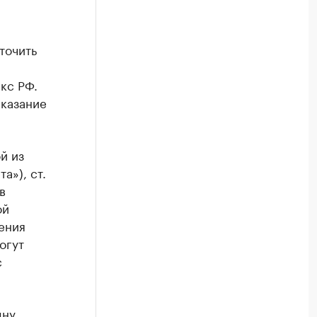
точить
кс РФ.
аказание
й из
а»), ст.
в
ой
ения
огут
с
дну