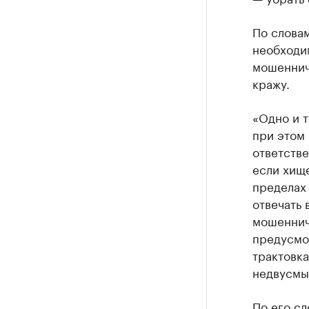
По словам
необходи
мошеннич
кражу.
«Одно и 
при этом 
ответстве
если хищ
пределах 
отвечать 
мошенниче
предусмо
трактовк
недвусмы
По его с