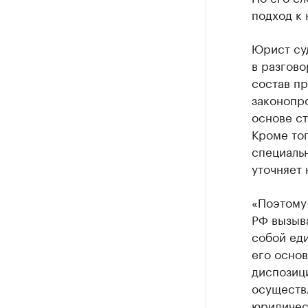
подход к 
Юрист су
в разгов
состав пр
законопр
основе ст
Кроме тог
специальн
уточняет 
«Поэтому 
РФ вызыва
собой ед
его осно
диспозици
осуществ
юридичес