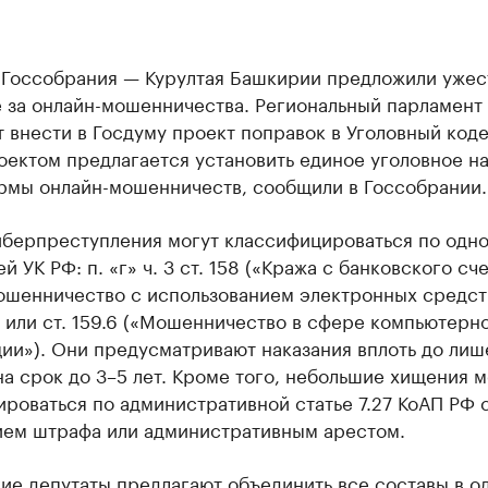
 Госсобрания — Курултая Башкирии предложили ужес
е за онлайн-мошенничества. Региональный парламент
 внести в Госдуму проект поправок в Уголовный коде
оектом предлагается установить единое уголовное н
ормы онлайн-мошенничеств, сообщили в Госсобрании.
иберпреступления могут классифицироваться по одно
й УК РФ: п. «г» ч. 3 ст. 158 («Кража с банковского счет
Мошенничество с использованием электронных средст
 или ст. 159.6 («Мошенничество в сфере компьютерн
ии»). Они предусматривают наказания вплоть до лиш
а срок до 3–5 лет. Кроме того, небольшие хищения м
роваться по административной статье 7.27 КоАП РФ 
ием штрафа или административным арестом.
ие депутаты предлагают объединить все составы в о