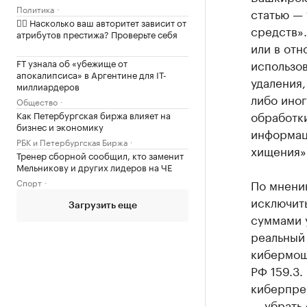
Политика
статью —
✍🏻 Насколько ваш авторитет зависит от
средств».
атрибутов престижа? Проверьте себя
или в отн
FT узнала об «убежище от
использов
апокалипсиса» в Аргентине для IT-
удаления
миллиардеров
либо ино
Общество
обработк
Как Петербургская биржа влияет на
бизнес и экономику
информац
РБК и Петербургская Биржа
хищения»
Тренер сборной сообщил, кто заменит
Мельникову и других лидеров на ЧЕ
Спорт
По мнению
исключить
Загрузить еще
суммами 
реальный 
кибермош
РФ 159.3.
киберпрес
— убрать 