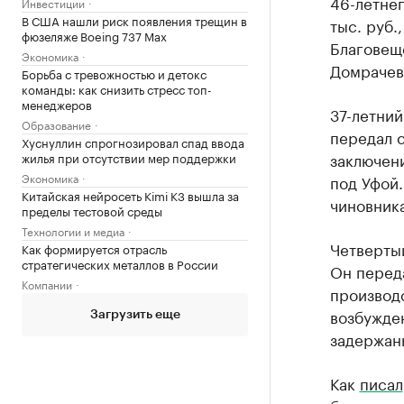
46-летнег
Инвестиции
В США нашли риск появления трещин в
тыс. руб.
фюзеляже Boeing 737 Max
Благовеще
Экономика
Домрачев
Борьба с тревожностью и детокс
команды: как снизить стресс топ-
менеджеров
37-летний
Образование
передал 
Хуснуллин спрогнозировал спад ввода
заключен
жилья при отсутствии мер поддержки
Экономика
под Уфой
Китайская нейросеть Kimi K3 вышла за
чиновник
пределы тестовой среды
Технологии и медиа
Четверты
Как формируется отрасль
стратегических металлов в России
Он переда
Компании
производ
возбужден
Загрузить еще
задержаны
Как
писал