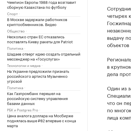
Чемпион Европы 1988 года возглавит
сборную Казахстана по футболу
Сотрудни
Спорт
четырех к
В Москве задержали работников
Госжилна
криптообменников. Видео
незаконн
Общество
Несколько стран ЕС отказались
выдачу п
поставлять Киеву ракеты для Patriot
объектов
Политика
Шадаев отверг идею создать отдельный
Региональ
мессенджер на «Госуслугах»
Технологии и медиа
в крупном
На Украине предложили признать
дела прот
российского артиста Музыченко
угрозой
Один из 
Политика
Как Газпромбанк перешел на
Специали
российскую систему управления
что он пе
базами данных
по многок
РБК и Postgres Pro
Цена аналога доллара на Мосбирже
лица ком
поднялась выше ₽82 впервые с конца
марта