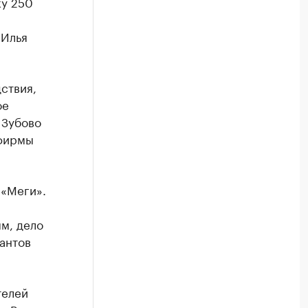
ку 250
 Илья
ствия,
ое
 Зубово
 фирмы
 «Меги».
м, дело
антов
телей