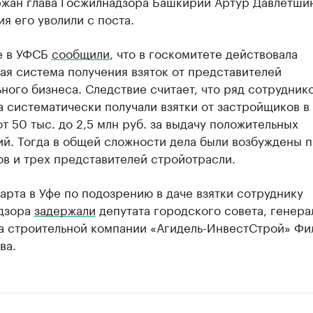
ржан глава Госжилнадзора Башкирии Артур Давлетшин
я его уволили с поста.
е в УФСБ
сообщили
, что в госкомитете действовала
я система получения взяток от представителей
ного бизнеса. Следствие считает, что ряд сотрудник
 систематически получали взятки от застройщиков в
т 50 тыс. до 2,5 млн руб. за выдачу положительных
й. Тогда в общей сложности дела были возбуждены п
в и трех представителей стройотрасли.
арта в Уфе по подозрению в даче взятки сотруднику
дзора
задержали
депутата городского совета, генера
а строительной компании «Агидель-ИнвестСтрой» Фи
ва.