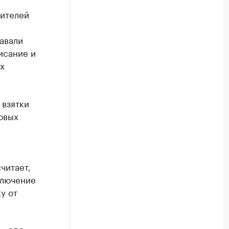
ителей
авали
исание и
х
 взятки
овых
читает,
ключение
у от