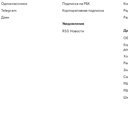
Одноклассники
Подписка на РБК
Ко
Telegram
Корпоративная подписка
Ре
Дзен
Ра
Уведомления
RSS Новости
Др
Об
Ко
до
Хо
Ре
Зн
Са
РБ
РБ
Шк