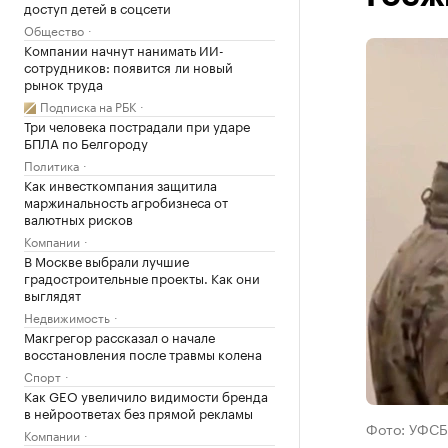
доступ детей в соцсети
Общество
Компании начнут нанимать ИИ-
сотрудников: появится ли новый
рынок труда
Подписка на РБК
Три человека пострадали при ударе
БПЛА по Белгороду
Политика
Как инвесткомпания защитила
маржинальность агробизнеса от
валютных рисков
Компании
В Москве выбрали лучшие
градостроительные проекты. Как они
выглядят
Недвижимость
Макгрегор рассказал о начале
восстановления после травмы колена
Спорт
Как GEO увеличило видимости бренда
в нейроответах без прямой рекламы
Фото: УФСБ
Компании