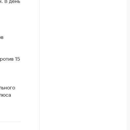
. В день
ов
ротив 15
льного
люса