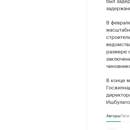
был заде
задержани
В феврал
масштабна
строитель
ведомства
размере о
заключени
чиновнико
В конце м
Госжилна
директор
Ишбулато
Авторы
Теги