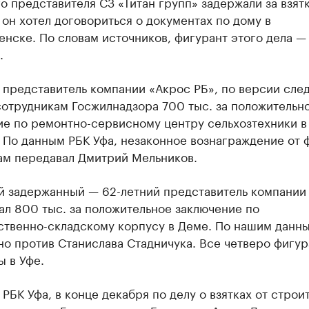
о представителя СЗ «Титан групп» задержали за взят
, он хотел договориться о документах по дому в
нске. По словам источников, фигурант этого дела —
.
 представитель компании «Акрос РБ», по версии след
сотрудникам Госжилнадзора 700 тыс. за положительн
ие по ремонтно-сервисному центру сельхозтехники в
. По данным РБК Уфа, незаконное вознаграждение от
ам передавал Дмитрий Мельников.
й задержанный — 62-летний представитель компании
л 800 тыс. за положительное заключение по
ственно-складскому корпусу в Деме. По нашим данны
о против Станислава Стадничука. Все четверо фигур
 в Уфе.
РБК Уфа, в конце декабря по делу о взятках от строи