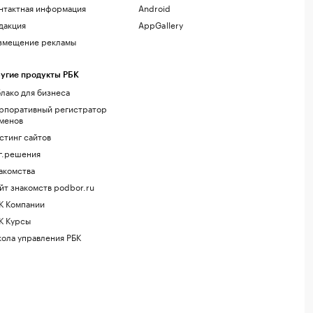
нтактная информация
Android
дакция
AppGallery
змещение рекламы
угие продукты РБК
лако для бизнеса
рпоративный регистратор
менов
стинг сайтов
г.решения
акомства
йт знакомств podbor.ru
К Компании
К Курсы
ола управления РБК