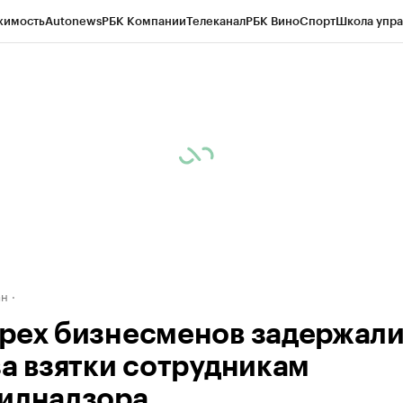
жимость
Autonews
РБК Компании
Телеканал
РБК Вино
Спорт
Школа упра
д
Стиль
Крипто
РБК Бизнес-среда
Дискуссионный клуб
Исследования
К
рагентов
Политика
Экономика
Бизнес
Технологии и медиа
Финансы
Рын
ан
рех бизнесменов задержали
за взятки сотрудникам
илнадзора