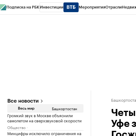
Подписка на РБК
Инвестиции
Мероприятия
Отрасли
Недви
РБК Курсы
РБК Life
Тренды
Визионеры
Национальные проекты
Горо
Спецпроекты СПб
Конференции СПб
Спецпроекты
Проверка конт
Башкортост
Все новости
Башкортостан
Весь мир
Четы
Громкий звук в Москве объяснили
самолетом на сверхзвуковой скорости
Уфе 
Общество
Минцифры исключило ограничения на
Госж