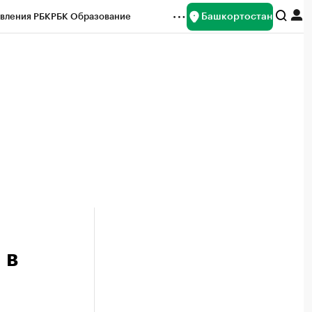
Башкортостан
вления РБК
РБК Образование
редитные рейтинги
Франшизы
Газета
ок наличной валюты
 в