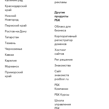
рекламы
Краснодарский
край
Другие
Нижний
продукты
Новгород
РБК
Пермский край
Облако для
бизнеса
Ростов-на-Дону
Корпоративный
Татарстан
регистратор
Тюмень
доменов
Черноземье
Хостинг
сайтов
Кавказ
Рег.решения
Карелия
Знакомства
Мурманск
Сайт
Приморский
знакомств
край
podbor.ru
РБК
Компании
РБК Курсы
Школа
управления
РБК