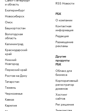
RSS Новости
и область
Екатеринбург
РБК
Новосибирск
О компании
Омск
Контактная
Башкортостан
информация
Вологодская
Редакция
область
Размещение
Калининград
рекламы
Краснодарский
край
Другие
Нижний
продукты
Новгород
РБК
Пермский край
Облако для
бизнеса
Ростов-на-Дону
Корпоративный
Татарстан
регистратор
Тюмень
доменов
Черноземье
Хостинг
сайтов
Кавказ
Рег.решения
Карелия
Знакомства
Мурманск