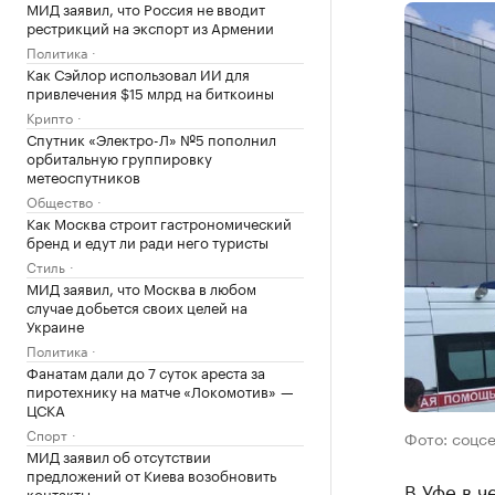
МИД заявил, что Россия не вводит
рестрикций на экспорт из Армении
Политика
Как Сэйлор использовал ИИ для
привлечения $15 млрд на биткоины
Крипто
Спутник «Электро-Л» №5 пополнил
орбитальную группировку
метеоспутников
Общество
Как Москва строит гастрономический
бренд и едут ли ради него туристы
Стиль
МИД заявил, что Москва в любом
случае добьется своих целей на
Украине
Политика
Фанатам дали до 7 суток ареста за
пиротехнику на матче «Локомотив» —
ЦСКА
Спорт
Фото: соцс
МИД заявил об отсутствии
предложений от Киева возобновить
В Уфе в ч
контакты