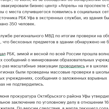
 эвакуировали бизнес-центр «Апрель» на проспекте 
ры с места случившегося появились в социальных сет
точника РБК Уфа в экстренных службах, из здания б
ано 350 человек.
службе регионального МВД по итогам проверки на об
 что бесхозных предметов в здании обнаружено не б
щал
РБК, зимой и весной по всей России прошла волн
х сообщений о минировании образовательных учреж
о раз масштабные эвакуации
проводились
и в школах
егионах были проведены массовые проверки в школь
ых учреждениях, сообщения о заложенных взрывных
ах не подтвердились.
 июня прокуратура Октябрьского района Уфы утверди
ьное заключение по уголовному делу в отношении 16
жителя. По версии следствия, в марте текущего года