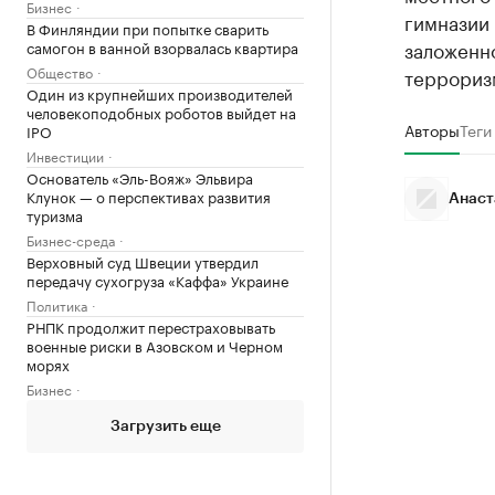
Бизнес
гимназии
В Финляндии при попытке сварить
заложенн
самогон в ванной взорвалась квартира
Общество
терроризм
Один из крупнейших производителей
человекоподобных роботов выйдет на
Авторы
Теги
IPO
Инвестиции
Основатель «Эль-Вояж» Эльвира
Клунок — о перспективах развития
Анаст
туризма
Бизнес-среда
Верховный суд Швеции утвердил
передачу сухогруза «Каффа» Украине
Политика
РНПК продолжит перестраховывать
военные риски в Азовском и Черном
морях
Бизнес
Загрузить еще