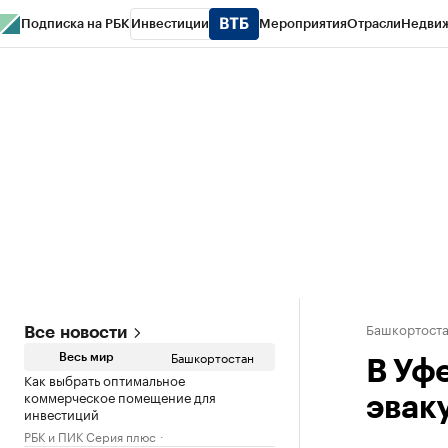
Подписка на РБК
Инвестиции
Мероприятия
Отрасли
Недви
РБК Курсы
РБК Life
Тренды
Визионеры
Национальные проекты
Горо
Спецпроекты СПб
Конференции СПб
Спецпроекты
Проверка конт
Башкортост
Все новости
Башкортостан
Весь мир
В Уф
Как выбрать оптимальное
коммерческое помещение для
эвак
инвестиций
РБК и ПИК Серия плюс