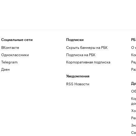
Социальные сети
Подписки
РБ
ВКонтакте
Скрыть баннеры на РБК
О 
Одноклассники
Подписка на РБК
Ко
Telegram
Корпоративная подписка
Ре
Дзен
Ра
Уведомления
RSS Новости
Др
Об
Ко
до
Хо
Ре
Зн
Са