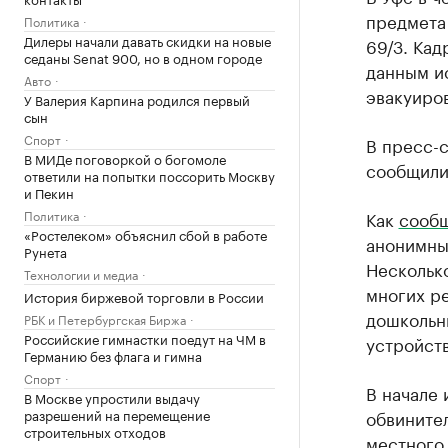
предмета
Политика
Дилеры начали давать скидки на новые
69/3. Кад
седаны Senat 900, но в одном городе
данным ис
Авто
эвакуиров
У Валерия Карпина родился первый
сын
Спорт
В пресс-
В МИДе поговоркой о богомоле
сообщили,
ответили на попытки поссорить Москву
и Пекин
Политика
Как
сооб
«Ростелеком» объяснил сбой в работе
анонимны
Рунета
Нескольк
Технологии и медиа
многих р
История биржевой торговли в России
дошкольн
РБК и Петербургская Биржа
Российские гимнастки поедут на ЧМ в
устройств
Германию без флага и гимна
Спорт
В начале
В Москве упростили выдачу
разрешений на перемещение
обвинител
строительных отходов
местного 