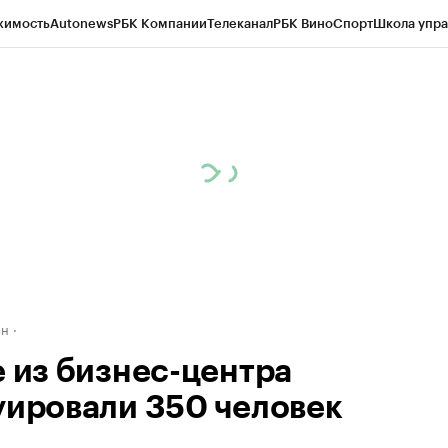
жимость
Autonews
РБК Компании
Телеканал
РБК Вино
Спорт
Школа упра
д
Стиль
Крипто
РБК Бизнес-среда
Дискуссионный клуб
Исследования
К
рагентов
Политика
Экономика
Бизнес
Технологии и медиа
Финансы
Рын
ан
е из бизнес-центра
уировали 350 человек