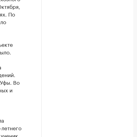
Октября,
ях. По
ыло
ъекте
ыло.
а
дений.
 Уфы. Во
ных и
ла
-летнего
 ученик