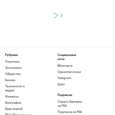
Рубрики
Социальные
сети
Политика
ВКонтакте
Экономика
Одноклассники
Общество
Telegram
Бизнес
Дзен
Технологии и
медиа
Финансы
Подписки
Скрыть баннеры
Биографии
на РБК
База знаний
Подписка на РБК
РБК Образование