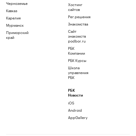
Черноземье
Хостинг
сайтов
Кавказ
Рег.решения
Карелия
Знакомства
Мурманск
Сайт
Приморский
знакомств
край
podbor.ru
РБК
Компании
РБК Курсы
Школа
управления
РБК
РБК
Новости
iOS
Android
AppGallery