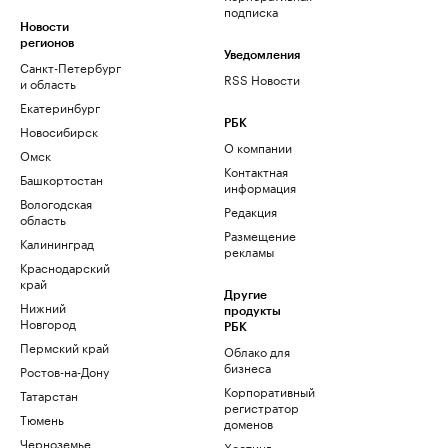
подписка
Новости
регионов
Уведомления
Санкт-Петербург
RSS Новости
и область
Екатеринбург
РБК
Новосибирск
О компании
Омск
Контактная
Башкортостан
информация
Вологодская
Редакция
область
Размещение
Калининград
рекламы
Краснодарский
край
Другие
Нижний
продукты
Новгород
РБК
Пермский край
Облако для
бизнеса
Ростов-на-Дону
Корпоративный
Татарстан
регистратор
Тюмень
доменов
Черноземье
Хостинг