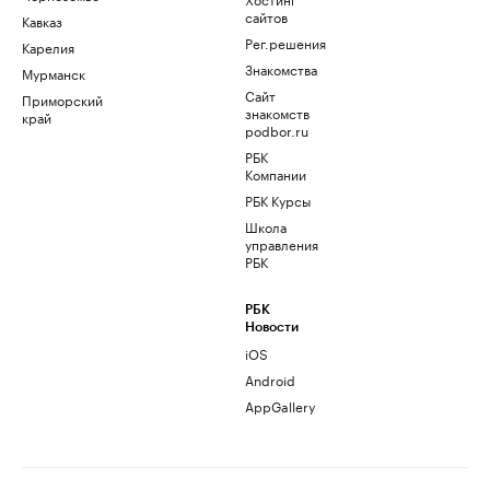
сайтов
Кавказ
Рег.решения
Карелия
Знакомства
Мурманск
Сайт
Приморский
знакомств
край
podbor.ru
РБК
Компании
РБК Курсы
Школа
управления
РБК
РБК
Новости
iOS
Android
AppGallery