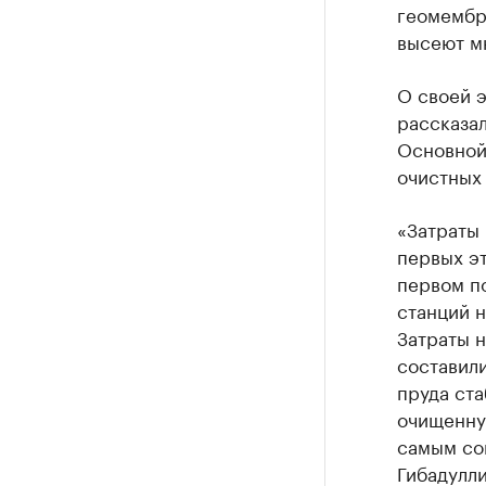
геомембр
высеют м
О своей 
рассказал
Основной
очистных
«Затраты 
первых эт
первом п
станций н
Затраты н
составили
пруда ста
очищенну
самым сок
Гибадулли