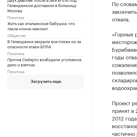
По словам
Геленджиком доставили в больницу
Москвы
закончить
Политика
отвала.
Жить как итальянская бабушка: что
такое нонна-максинг
«Горные 
Общество
месторож
В Геленджике закрыли все пляжи из-за
опасности атаки БПЛА
Бурибаев
Политика
годы отв
Против Сийярто возбудили уголовное
сожалени
дело о взятках
позволил
Политика
складиров
Загрузить еще
водоохран
Проект ре
принят в 
2012 года
восстанов
частично 