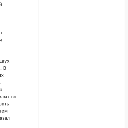
й
н.
я
двух
. В
ых
.
а
ельства
вать
тем
азал