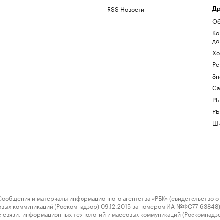
RSS Новости
Др
Об
Ко
до
Хо
Ре
Зн
Са
РБ
РБ
Шк
ения и материалы информационного агентства «РБК» (свидетельство о 
овых коммуникаций (Роскомнадзор) 09.12.2015 за номером ИА №ФС77-63848) 
 связи, информационных технологий и массовых коммуникаций (Роскомнадз