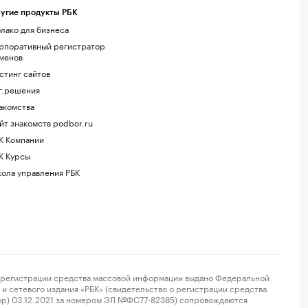
угие продукты РБК
лако для бизнеса
рпоративный регистратор
менов
стинг сайтов
г.решения
акомства
йт знакомств podbor.ru
К Компании
К Курсы
ола управления РБК
регистрации средства массовой информации выдано Федеральной
и сетевого издания «РБК» (свидетельство о регистрации средства
ор) 03.12.2021 за номером ЭЛ №ФС77-82385) сопровождаются