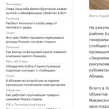
Экономика
Глава Генштаба Великобритании назвал
жуткой «геймификацию убийств» в ВСУ
Фото: Бури
Политика
Регбист японского клуба умер от
На рекул
теплового удара
районе Ба
Спорт
Фон дер Ляйен призвала перекрывать
генераль
доходы России «со всех сторон»
сообщил 
Политика
промышле
Как выход на фондовый рынок изменил
компании малого бизнеса
«Зауралье
РБК и МСП Банк
рекультив
Обладатель Кубка Стэнли Кузнецов
кубометро
подписал контракт с «Сибирью»
Аблаев.
Спорт
В Абхазии во второй раз за неделю
произошло отключение электричества
Всего в Х
Общество
объектов
Как работает крупнейшая товарно-
сырьевая биржа страны
Маканског
РБК и Петербургская Биржа
хвостохра
Двух девочек после атаки БПЛА под