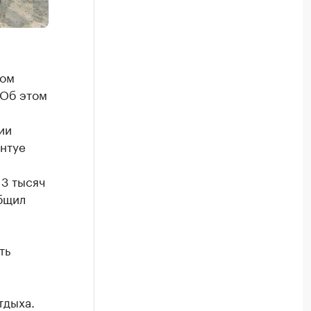
ком
 Об этом
ии
нтуе
13 тысяч
общил
ть
тдыха.