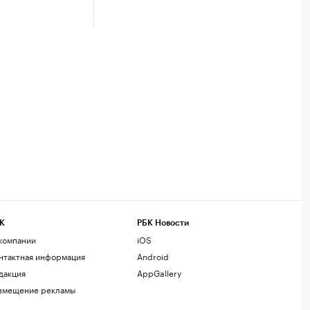
К
РБК Новости
компании
iOS
нтактная информация
Android
дакция
AppGallery
змещение рекламы