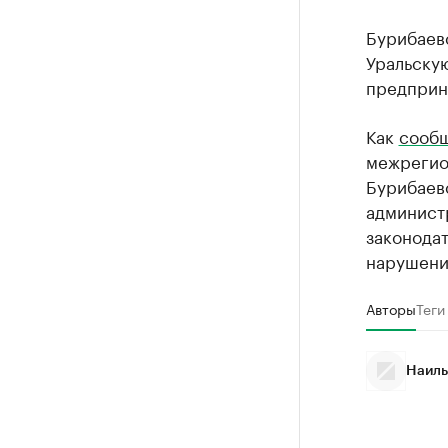
Бурибаевс
Уральску
предприн
Как
сооб
межрегио
Бурибаев
админист
законодат
нарушени
Авторы
Теги
Наиль