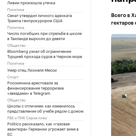
Ливии произошла утечка
Политика
Сенат утвердил личного адвоката
Всего в 
Трампа генпрокурором США
гектаров 
Политика
Число погибших при стрельбе в школе
в Таиланде выросло до девяти
Общество
Bloomberg узнал об ограничении
Турцией прохода судов в Черном море
Политика
Умер отец Лионеля Месси
Спорт
Россиянина арестовали за
финансирование терроризма
«звездами» в Telegram
Общество
Школы с отличием: как изменилось
представление об учебе рядом с домом
РБК и ПИК Серия плюс
Politico рассказало, как «газовая
авантюра» Германии угрожает зиме в
ЕС