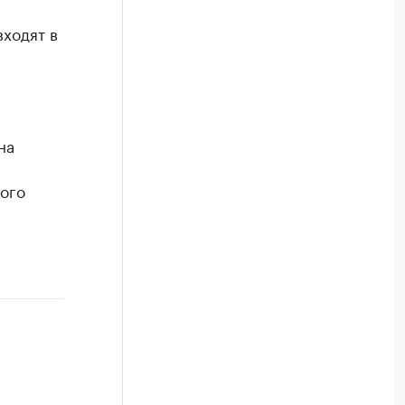
ходят в
на
ого