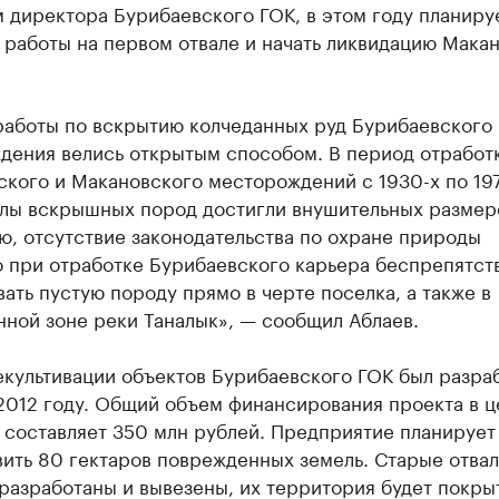
 директора Бурибаевского ГОК, в этом году планиру
 работы на первом отвале и начать ликвидацию Мака
работы по вскрытию колчеданных руд Бурибаевского
дения велись открытым способом. В период отработ
ского и Макановского месторождений с 1930-х по 19
алы вскрышных пород достигли внушительных размеро
ю, отсутствие законодательства по охране природы
о при отработке Бурибаевского карьера беспрепятст
ать пустую породу прямо в черте поселка, а также в
ной зоне реки Таналык», — сообщил Аблаев.
культивации объектов Бурибаевского ГОК был разра
2012 году. Общий объем финансирования проекта в ц
 составляет 350 млн рублей. Предприятие планирует
ить 80 гектаров поврежденных земель. Старые отвал
разработаны и вывезены, их территория будет покры