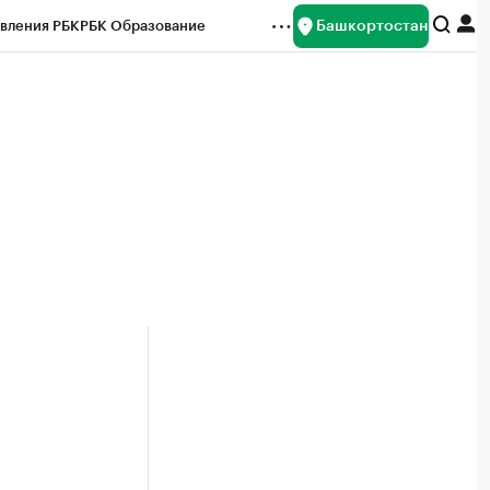
Башкортостан
вления РБК
РБК Образование
редитные рейтинги
Франшизы
Газета
ок наличной валюты