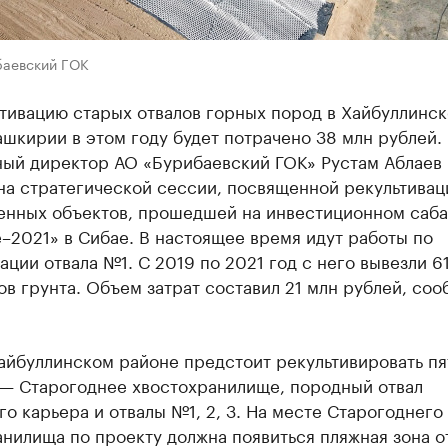
баевский ГОК
ьтивацию старых отвалов горных пород в Хайбуллинс
шкирии в этом году будет потрачено 38 млн рублей.
ный директор АО «Бурибаевский ГОК» Рустам Аблаев
на стратегической сессии, посвященной рекультивац
нных объектов, прошедшей на инвестиционном саба
–2021» в Сибае. В настоящее время идут работы по
ации отвала №1. С 2019 по 2021 год с него вывезли 6
в грунта. Объем затрат составил 21 млн рублей, со
айбуллинском районе предстоит рекультивировать пя
 — Старогоднее хвостохранилище, породный отвал
о карьера и отвалы №1, 2, 3. На месте Старогоднего
нилища по проекту должна появиться пляжная зона о