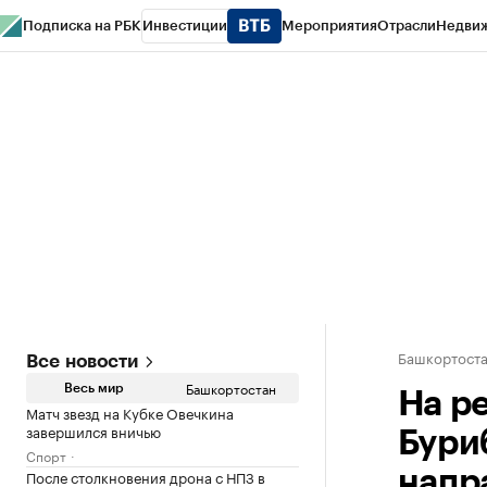
Подписка на РБК
Инвестиции
Мероприятия
Отрасли
Недви
РБК Курсы
РБК Life
Тренды
Визионеры
Национальные проекты
Горо
Спецпроекты СПб
Конференции СПб
Спецпроекты
Проверка конт
Башкортост
Все новости
Башкортостан
Весь мир
На р
Матч звезд на Кубке Овечкина
завершился вничью
Бури
Спорт
После столкновения дрона с НПЗ в
напр