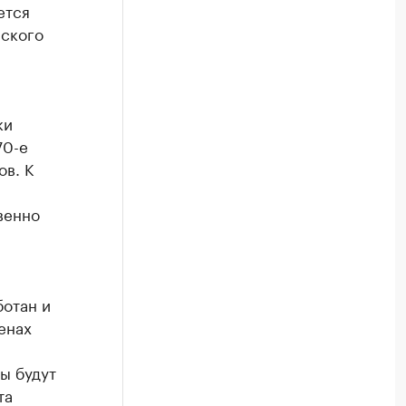
ется
нского
ки
70-е
в. К
венно
ботан и
енах
ы будут
та