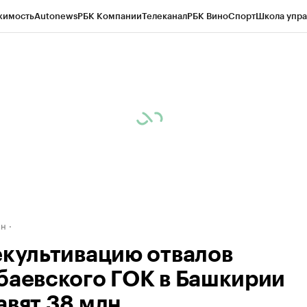
жимость
Autonews
РБК Компании
Телеканал
РБК Вино
Спорт
Школа упра
д
Стиль
Крипто
РБК Бизнес-среда
Дискуссионный клуб
Исследования
К
рагентов
Политика
Экономика
Бизнес
Технологии и медиа
Финансы
Рын
ан
екультивацию отвалов
баевского ГОК в Башкирии
авят 38 млн