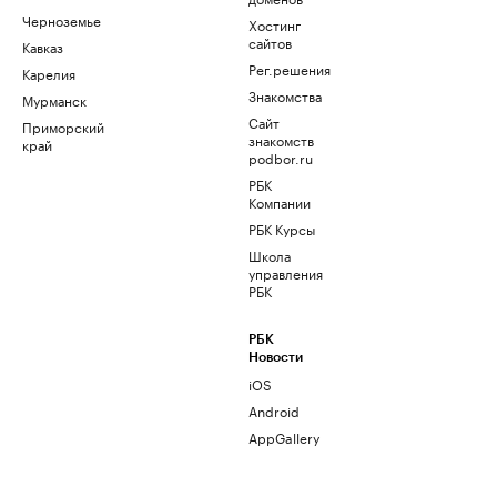
Черноземье
Хостинг
сайтов
Кавказ
Рег.решения
Карелия
Знакомства
Мурманск
Сайт
Приморский
знакомств
край
podbor.ru
РБК
Компании
РБК Курсы
Школа
управления
РБК
РБК
Новости
iOS
Android
AppGallery