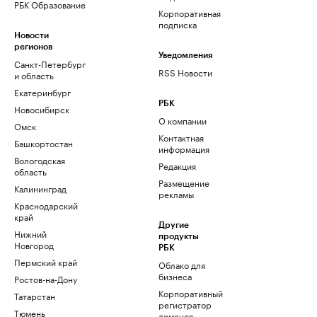
РБК Образование
Корпоративная
подписка
Новости
регионов
Уведомления
Санкт-Петербург
RSS Новости
и область
Екатеринбург
РБК
Новосибирск
О компании
Омск
Контактная
Башкортостан
информация
Вологодская
Редакция
область
Размещение
Калининград
рекламы
Краснодарский
край
Другие
Нижний
продукты
Новгород
РБК
Пермский край
Облако для
бизнеса
Ростов-на-Дону
Корпоративный
Татарстан
регистратор
Тюмень
доменов