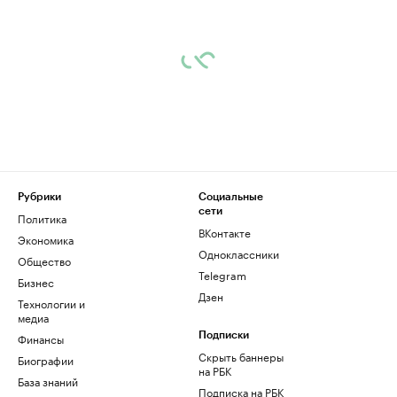
Рубрики
Социальные
сети
Политика
ВКонтакте
Экономика
Одноклассники
Общество
Telegram
Бизнес
Дзен
Технологии и
медиа
Финансы
Подписки
Скрыть баннеры
Биографии
на РБК
База знаний
Подписка на РБК