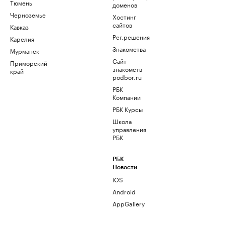
Тюмень
доменов
Черноземье
Хостинг
сайтов
Кавказ
Рег.решения
Карелия
Знакомства
Мурманск
Сайт
Приморский
знакомств
край
podbor.ru
РБК
Компании
РБК Курсы
Школа
управления
РБК
РБК
Новости
iOS
Android
AppGallery