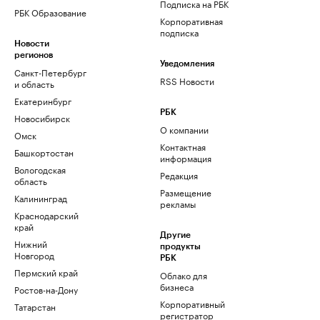
Подписка на РБК
РБК Образование
Корпоративная
подписка
Новости
регионов
Уведомления
Санкт-Петербург
RSS Новости
и область
Екатеринбург
РБК
Новосибирск
О компании
Омск
Контактная
Башкортостан
информация
Вологодская
Редакция
область
Размещение
Калининград
рекламы
Краснодарский
край
Другие
Нижний
продукты
Новгород
РБК
Пермский край
Облако для
бизнеса
Ростов-на-Дону
Корпоративный
Татарстан
регистратор