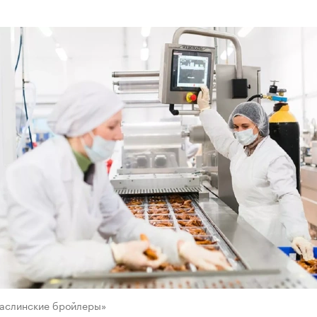
баслинские бройлеры»