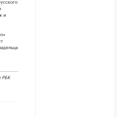
Русского
е
к и
но»
ст
ладельца
е
РБК