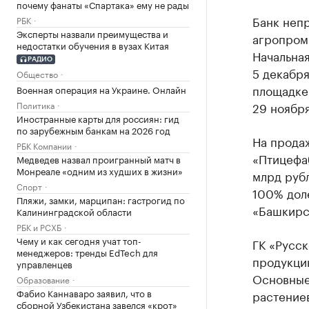
почему фанаты «Спартака» ему не рады
Банк непр
РБК
Эксперты назвали преимущества и
агропром
недостатки обучения в вузах Китая
Начальная
РАДИО
5 декабря
Общество
площадке
Военная операция на Украине. Онлайн
Политика
29 ноября
Иностранные карты для россиян: гид
по зарубежным банкам на 2026 год
На прода
РБК Компании
«Птицефа
Медведев назвал проигранный матч в
Монреале «одним из худших в жизни»
млрд рубл
Спорт
100% дол
Пляжи, замки, марципан: гастрогид по
«Башкирс
Калининградской области
РБК и РСХБ
Чему и как сегодня учат топ-
ГК «Русск
менеджеров: тренды EdTech для
продукци
управленцев
Основные
Образование
Фабио Каннаваро заявил, что в
растениев
сборной Узбекистана завелся «крот»