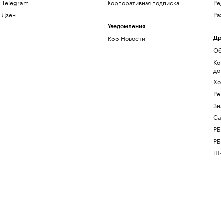
Telegram
Корпоративная подписка
Ре
Дзен
Ра
Уведомления
RSS Новости
Др
Об
Ко
до
Хо
Ре
Зн
Са
РБ
РБ
Шк