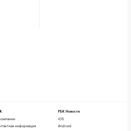
К
РБК Новости
компании
iOS
нтактная информация
Android