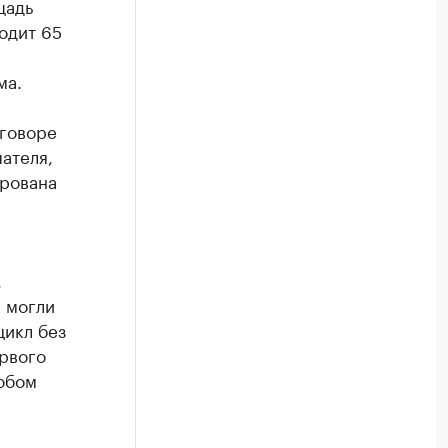
щадь
водит 65
н
ма.
говоре
пателя,
ирована
,
 могли
цикл без
ервого
любом