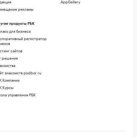
дакция
AppGallery
змещение рекламы
угие продукты РБК
лако для бизнеса
рпоративный регистратор
менов
стинг сайтов
г.решения
акомства
йт знакомств podbor.ru
К Компании
К Курсы
ола управления РБК