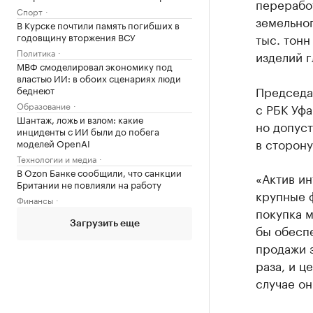
переработ
Спорт
земельног
В Курске почтили память погибших в
годовщину вторжения ВСУ
тыс. тонн
Политика
изделий г
МВФ смоделировал экономику под
властью ИИ: в обоих сценариях люди
Председа
беднеют
Образование
с РБК Уфа
Шантаж, ложь и взлом: какие
но допуст
инциденты с ИИ были до побега
в сторон
моделей OpenAI
Технологии и медиа
В Ozon Банке сообщили, что санкции
«Актив ин
Британии не повлияли на работу
крупные ф
Финансы
покупка м
Загрузить еще
бы обеспе
продажи з
раза, и ц
случае он