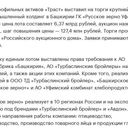
офильных активов «Траст» выставил на торги крупн
ышленный холдинг в Башкирии ГК «Русское зерно Уф
 цена лота составляет 6,37 млрд рублей, аукцион наз
, шаг повышения цены — 127,4 млн рублей. Торги про
 «Российского аукционного дома». Заявки принимают
.
жу единым лотом выставлены права требования к АО
брика «Башкирия», АО «Турбаслинские бройлеры» на 
ей, а также акции этих компаний. Кроме того, реали
ей в ООО ТД «Турбаслинский бройлер», «Башкирское
кое зерно+» и АО «Уфимский комбинат хлебопродукт
ое зерно» реализует в 10 регионах России и на эксп
ю под брендами «Турбаслинский бройлер» и «Авдон»
 направления работы компании: птицеводство,
одство, производство товарного яйца и продукции г