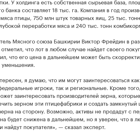
ки. У холдинга есть собственная сырьевая база, пло
о банка составляет 18 тыс. га. Компания в год произ
 мяса птицы, 750 млн штук товарных яиц, 25 тыс. тон
лубокой переработки мяса и 240 тыс. тонн комбикор
тель Мясного союза Башкирии Виктор Фрейдин в раз
 отметил, что лот в любом случае найдет своего поку
ил, что его цена в дальнейшем может быть скоррект
у уменьшения.
тересен, я думаю, что им могут заинтересоваться как
едеральные игроки, так и региональные. Кроме того
ожет заинтересовать производителей зерна, которые
чить зерном эти птицефабрики и создать замкнутый 
ерна на сторону. Возможно, активы не продадут с п
ена будет снижена в дальнейшем, но я уверен, что в 
и найдут покупателя», — сказал эксперт.