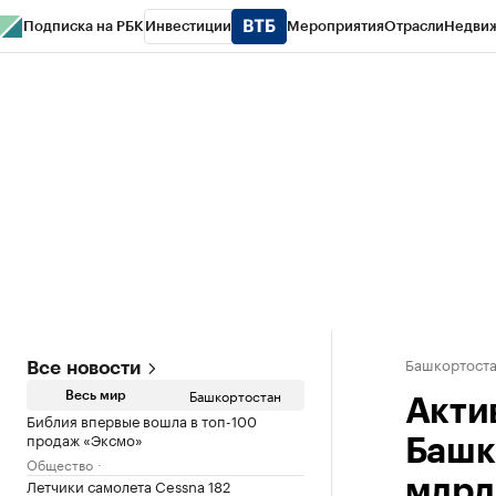
Подписка на РБК
Инвестиции
Мероприятия
Отрасли
Недви
РБК Курсы
РБК Life
Тренды
Визионеры
Национальные проекты
Горо
Спецпроекты СПб
Конференции СПб
Спецпроекты
Проверка конт
Башкортост
Все новости
Башкортостан
Весь мир
Акти
Библия впервые вошла в топ-100
продаж «Эксмо»
Башк
Общество
Летчики самолета Cessna 182
млрд