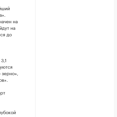
ейший
а».
начен на
йдут на
ся до
3,1
зуются
 зерно»,
ов».
орт
.
лубокой