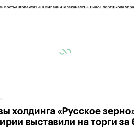
жимость
Autonews
РБК Компании
Телеканал
РБК Вино
Спорт
Школа упра
д
Стиль
Крипто
РБК Бизнес-среда
Дискуссионный клуб
Исследования
К
рагентов
Политика
Экономика
Бизнес
Технологии и медиа
Финансы
Рын
ан
вы холдинга «Русское зерно»
ирии выставили на торги за 