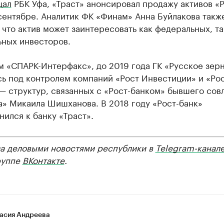
щал
РБК Уфа, «Траст» анонсировал продажу активов «
сентябре. Аналитик ФК «Финам» Анна Буйлакова такж
 что актив может заинтересовать как федеральных, та
ьных инвесторов.
м «СПАРК-Интерфакс», до 2019 года ГК «Русское зер
сь под контролем компаний «Рост Инвестиции» и «Ро
— структур, связанных с «Рост-банком» бывшего сов
а» Микаила Шишханова. В 2018 году «Рост-банк»
ился к банку «Траст».
за деловыми новостями республики в
Telegram-канал
руппе
ВКонтакте
.
асия Андреева