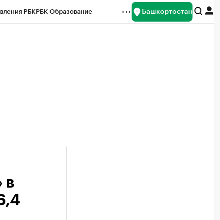
Башкортостан
вления РБК
РБК Образование
редитные рейтинги
Франшизы
Газета
ок наличной валюты
 в
6,4