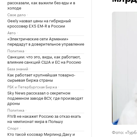
рассказали, как выжили без еды и в
холоде
Свое дело
Geely назвал цены на гибридный
кроссовер EX5 EM-R в России
Авто
«Электрические сети Армении»
передадут в доверительное управление
Политика
Санкции: что это, виды, как работают,
влияние санкций США и ЕС на Россию
База знаний
Как работает крупнейшая товарно-
сырьевая биржа страны
РБК и Петербургская Биржа
Sky News рассказал о секретном
подземном заводе ВСУ, где производят
дроны
Политика
FIVB не накажет Россию за отказ ехать
на чемпионат мира в Польшу
Спорт
Фото: «Тур
Кто такой косовар Мирлинд Даку и