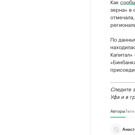
Как
сооб
зерна» в 
отмечала,
регионал
По данны
находила
Капитал» 
«Бинбанк
присоедин
Следите 
Уфа и в г
Авторы
Теги
Анаст