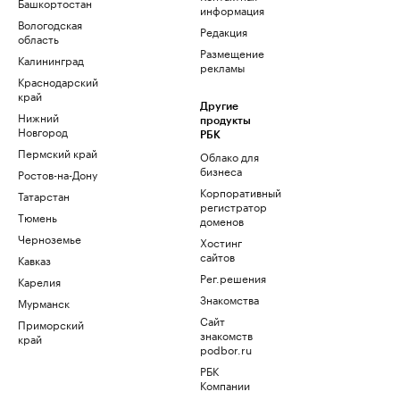
Башкортостан
информация
Вологодская
Редакция
область
Размещение
Калининград
рекламы
Краснодарский
край
Другие
Нижний
продукты
Новгород
РБК
Пермский край
Облако для
бизнеса
Ростов-на-Дону
Корпоративный
Татарстан
регистратор
Тюмень
доменов
Черноземье
Хостинг
сайтов
Кавказ
Рег.решения
Карелия
Знакомства
Мурманск
Сайт
Приморский
знакомств
край
podbor.ru
РБК
Компании