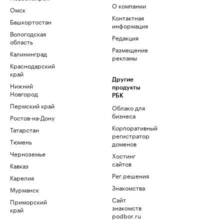
О компании
Омск
Контактная
Башкортостан
информация
Вологодская
Редакция
область
Размещение
Калининград
рекламы
Краснодарский
край
Другие
Нижний
продукты
Новгород
РБК
Пермский край
Облако для
бизнеса
Ростов-на-Дону
Корпоративный
Татарстан
регистратор
Тюмень
доменов
Черноземье
Хостинг
сайтов
Кавказ
Рег.решения
Карелия
Знакомства
Мурманск
Сайт
Приморский
знакомств
край
podbor.ru