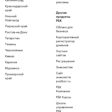
рекламы
Краснодарский
край
Другие
Нижний
продукты
Новгород
РБК
Пермский край
Облако для
бизнеса
Ростов-на-Дону
Корпоративный
Татарстан
регистратор
Тюмень
доменов
Черноземье
Хостинг
сайтов
Кавказ
Рег.решения
Карелия
Знакомства
Мурманск
Сайт
Приморский
знакомств
край
podbor.ru
РБК
Компании
РБК Курсы
Школа
управления
РБК