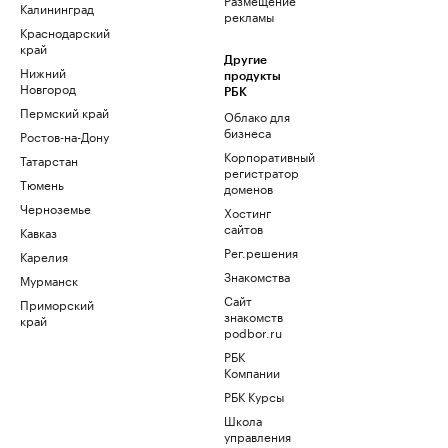
Калининград
рекламы
Краснодарский
край
Другие
Нижний
продукты
Новгород
РБК
Пермский край
Облако для
бизнеса
Ростов-на-Дону
Корпоративный
Татарстан
регистратор
Тюмень
доменов
Черноземье
Хостинг
сайтов
Кавказ
Рег.решения
Карелия
Знакомства
Мурманск
Сайт
Приморский
знакомств
край
podbor.ru
РБК
Компании
РБК Курсы
Школа
управления