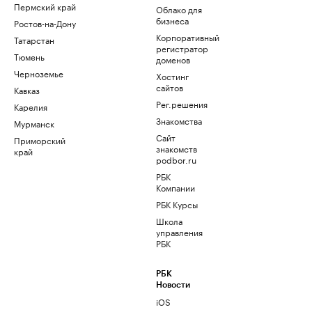
Пермский край
Облако для
бизнеса
Ростов-на-Дону
Корпоративный
Татарстан
регистратор
Тюмень
доменов
Черноземье
Хостинг
сайтов
Кавказ
Рег.решения
Карелия
Знакомства
Мурманск
Сайт
Приморский
знакомств
край
podbor.ru
РБК
Компании
РБК Курсы
Школа
управления
РБК
РБК
Новости
iOS